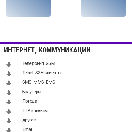
AndAppStore
FotMob 4.5.0
Client 1.6.0
для Android
ИНТЕРНЕТ, КОММУНИКАЦИИ
для Android
Телефония, GSM
Telnet, SSH клиенты
SMS, MMS, EMS
BucketUpload
Express News
Браузеры
1.1 RC4 для
1.0.4 для
Погода
Android
Android
FTP клиенты
другое
Email