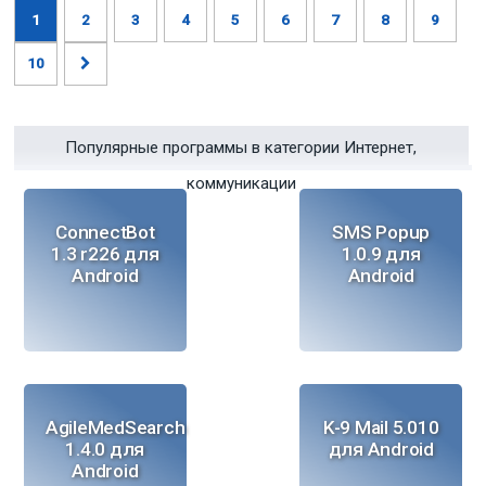
1
2
3
4
5
6
7
8
9
10
Популярные программы в категории Интернет,
коммуникации
ConnectBot
SMS Popup
1.3 r226 для
1.0.9 для
Android
Android
AgileMedSearch
K-9 Mail 5.010
1.4.0 для
для Android
Android