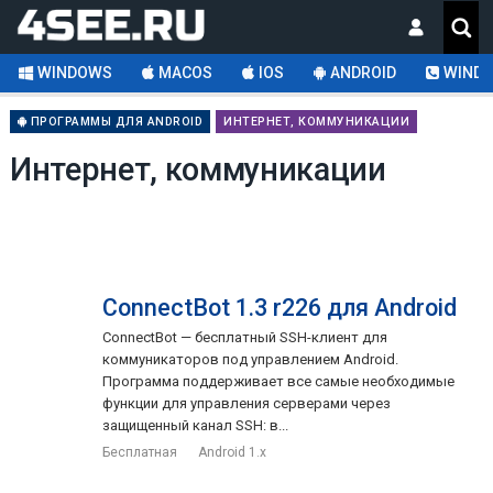
WINDOWS
MACOS
IOS
ANDROID
WINDO
ПРОГРАММЫ ДЛЯ ANDROID
ИНТЕРНЕТ, КОММУНИКАЦИИ
Интернет, коммуникации
ConnectBot 1.3 r226 для Android
ConnectBot — бесплатный SSH-клиент для
коммуникаторов под управлением Android.
Программа поддерживает все самые необходимые
функции для управления серверами через
защищенный канал SSH: в...
Бесплатная
Android 1.x