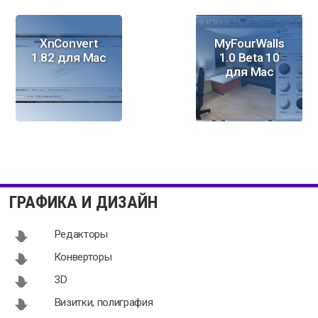
XnConvert
MyFourWalls
1.82 для Mac
1.0 Beta 10
для Mac
Joxi 3.0.7 для
Graphic
Mac
Converter
ГРАФИКА И ДИЗАЙН
1.3.1 для Mac
Редакторы
Конверторы
3D
Tux Paint
SketchUp
Визитки, полиграфия
0.9.21 для
Make