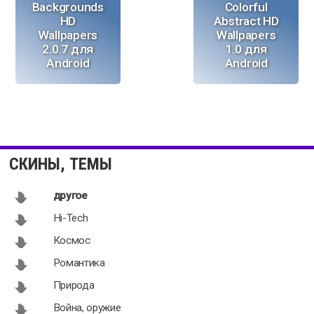
Backgrounds
Colorful
HD
Abstract HD
Wallpapers
Wallpapers
2.0.7 для
1.0 для
Android
Android
Skull lightning
Chameleon
eyes 1.0 для
1.0 для
СКИНЫ, ТЕМЫ
Android
Android
другое
Hi-Tech
Космос
Colorful piano
Good luck
Романтика
1.0 для
talisman 1.1
Природа
Android
для Android
Война, оружие