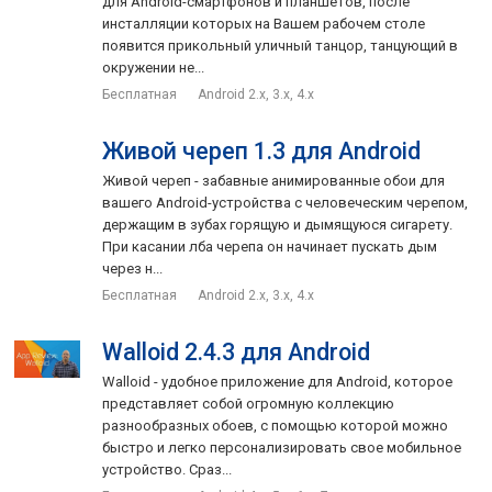
для Android-смартфонов и планшетов, после
инсталляции которых на Вашем рабочем столе
появится прикольный уличный танцор, танцующий в
окружении не...
Бесплатная
Android 2.x, 3.x, 4.x
Живой череп 1.3 для Android
Живой череп - забавные анимированные обои для
вашего Android-устройства с человеческим черепом,
держащим в зубах горящую и дымящуюся сигарету.
При касании лба черепа он начинает пускать дым
через н...
Бесплатная
Android 2.x, 3.x, 4.x
Walloid 2.4.3 для Android
Walloid - удобное приложение для Android, которое
представляет собой огромную коллекцию
разнообразных обоев, с помощью которой можно
быстро и легко персонализировать свое мобильное
устройство. Сраз...