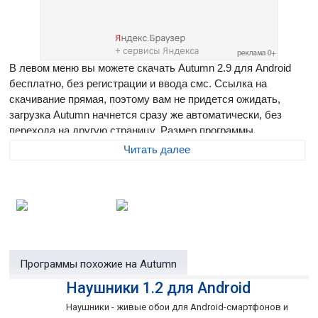
В левом меню вы можете скачать Autumn 2.9 для Android
бесплатно, без регистрации и ввода смс. Ссылка на
скачивание прямая, поэтому вам не придется ожидать,
загрузка Autumn начнется сразу же автоматически, без
перехода на другую страницу. Размер программы
составляет 765.63 Мб
Читать далее
Autumn
- осенние живые обои для Android-смартфонов и
планшетов, которые изображают опадающие листья,
плавающие в воде. Присутствует возможность добавлять
на экран дополнительную информацию (дату, время,
использование памяти и процессора, прогноз погоды), а
также менять в настройках фон.
Программы похожие на Autumn
Наушники 1.2 для Android
Наушники - живые обои для Android-смартфонов и