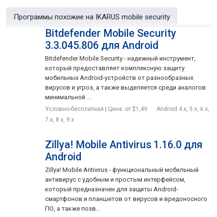
защита отслеживания,
Программы похожие на IKARUS mobile security
web-фильтр (в платной версии),
Bitdefender Mobile Security
защита от кражи (в платной версии),
3.3.045.806 для Android
фильтр текстовых сообщений (в платной версии).
Bitdefender Mobile Security - надежный инструмент,
который предоставляет комплексную защиту
Интерфейс приложения интуитивно понятен и выполнен в
мобильных Android-устройств от разнообразных
стильной оболочке. Вам нужно только запустить
вирусов и угроз, а также выделяется среди аналогов
сканирование смартфона или планшета (полное или
минимальной ...
выборочное) и дождаться его окончания. При этом, если
Условно-бесплатная | Цена: от $1,49
Android 4.x, 5.x, 6.x,
найдена какая-то угроза, то Вы будете об этом немедленно
7.x, 8.x, 9.x
оповещены с предоставлением расширенной информации о
вирусе.
Zillya! Mobile Antivirus 1.16.0 для
Android
IKARUS mobile.security находит все самые новейшие
вредоносные элементы благодаря ежедневному
Zillya! Mobile Antivirus - функциональный мобильный
обновлению базы вирусных сигнатур. Антивирус может
антивирус с удобным и простым интерфейсом,
быть настроен на автоматическое обновление по
который предназначен для защиты Android-
смартфонов и планшетов от вирусов и вредоносного
расписанию, благодаря чему Вам не придется постоянно
ПО, а также позв...
помнить о необходимости проводить анализ гаджета -