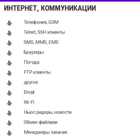
AntiVirus
Uplink 0.98
ИНТЕРНЕТ, КОММУНИКАЦИИ
3.5.4 для
для Android
Android
Телефония, GSM
Telnet, SSH клиенты
SMS, MMS, EMS
Dr. Safety
Panda Mobile
Браузеры
2.1.1371 для
Security 3.2.5
Погода
Android
для Android
FTP клиенты
другое
Email
Wi-Fi
Ньюс ридеры, новости
Обмен файлами
Менеджеры закачек