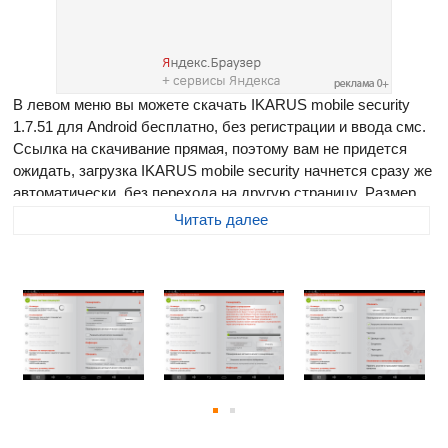
В левом меню вы можете скачать IKARUS mobile security
1.7.51 для Android бесплатно, без регистрации и ввода смс.
Ссылка на скачивание прямая, поэтому вам не придется
ожидать, загрузка IKARUS mobile security начнется сразу же
автоматически, без перехода на другую страницу. Размер
программы составляет 4.88 Мб
Читать далее
IKARUS mobile.security
- надежная антивирусная защита
Вашего гаджета от вредоносных программ, которые могут
подстерегать Вас в установленных приложениях и при
ежедневном серфинге в интернете. Этот инструмент имеет
несколько модулей для полноценной безопасности как
системы, так и личной информации:
антивирус,