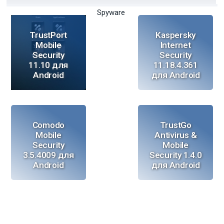
Spyware
TrustPort
Kaspersky
Mobile
Internet
Security
Security
11.10 для
11.18.4.361
Android
для Android
Comodo
TrustGo
Mobile
Antivirus &
Security
Mobile
3.5.4009 для
Security 1.4.0
Android
для Android
Trustlook
VirusTotal