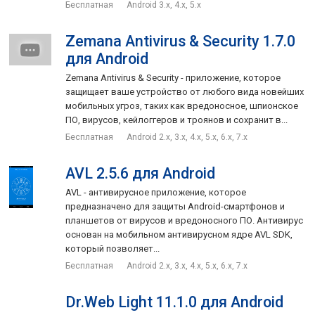
Бесплатная
Android 3.x, 4.x, 5.x
настройте планировщик и получайте своевременное
обновление и качественную защиту.
Zemana Antivirus & Security 1.7.0
В целом, приложение достаточно удобное антивирусное
для Android
ПО, которое найдет и удалит вирусы, троянские и
Zemana Antivirus & Security - приложение, которое
шпионские программы, рекламные модули и прочее
защищает ваше устройство от любого вида новейших
вредоносное ПО без дополнительной нагрузки на
мобильных угроз, таких как вредоносное, шпионское
аккумулятор или оперативную память гаджета.
ПО, вирусов, кейлоггеров и троянов и сохранит в...
Бесплатная
Android 2.x, 3.x, 4.x, 5.x, 6.x, 7.x
AVL 2.5.6 для Android
AVL - антивирусное приложение, которое
предназначено для защиты Android-смартфонов и
планшетов от вирусов и вредоносного ПО. Антивирус
основан на мобильном антивирусном ядре AVL SDK,
который позволяет...
Бесплатная
Android 2.x, 3.x, 4.x, 5.x, 6.x, 7.x
Dr.Web Light 11.1.0 для Android