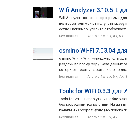
Wifi Analyzer 3.10.5-L д
Wifi Analyzer - полезная программа д
пользователь может получать массу п
сетях. Например, утилита отображает и
Бесплатная
Android 2.x, 3.x, 4.x, 5.x
osmino Wi-Fi 7.03.04 дл
osmino Wi-Fi - Wi-Fi-менеджер, благ
раздачи по всему миру. База данных 
которые вносят информацию о новых б
Бесплатная
Android 4.x, 5.x, 6.x, 7.x, 8
Tools for WiFi 0.3.3 для 
Tools for WiFi - набор утилит, облег
беспроводным технологиям. На данный
каналы и наоборот, функцию поиска пр
Бесплатная
Android 2.x, 3.x, 4.x