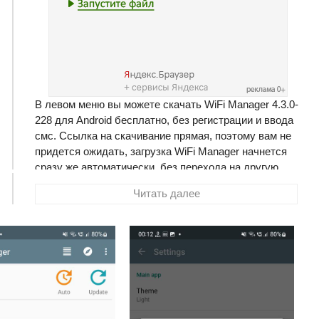
В левом меню вы можете скачать WiFi Manager 4.3.0-
228 для Android бесплатно, без регистрации и ввода
смс. Ссылка на скачивание прямая, поэтому вам не
придется ожидать, загрузка WiFi Manager начнется
сразу же автоматически, без перехода на другую
страницу. Размер программы составляет 2.93 Мб
Читать далее
WiFi Manager
— очень удобная и полезная
программа, позволяющая наглядно видеть все
окружающие вас wifi-сети, выбирать из них
доступные с наилучшим уровнем сигнала и с
наибольшей скоростью доступа.
В программе два варианта отображения сетей и две