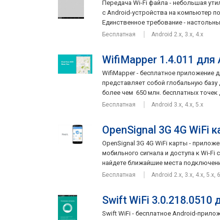
Передача Wi-Fi файла - небольшая ут
с Android-устройства на компьютер по
Единственное требование - настольный
Бесплатная
Android 2.x, 3.x, 4.x
WifiMapper 1.4.011 для 
WifiMapper - бесплатное приложение 
представляет собой глобальную базу
более чем 650 млн. бесплатных точек д
Бесплатная
Android 3.x, 4.x, 5.x
OpenSignal 3G 4G WiFi к
OpenSignal 3G 4G WiFi карты - прилож
мобильного сигнала и доступа к Wi-F
найдете ближайшие места подключени
Бесплатная
Android 2.x, 3.x, 4.x, 5.x, 6
Swift WiFi 3.0.218.0510 
Swift WiFi - бесплатное Android-прил