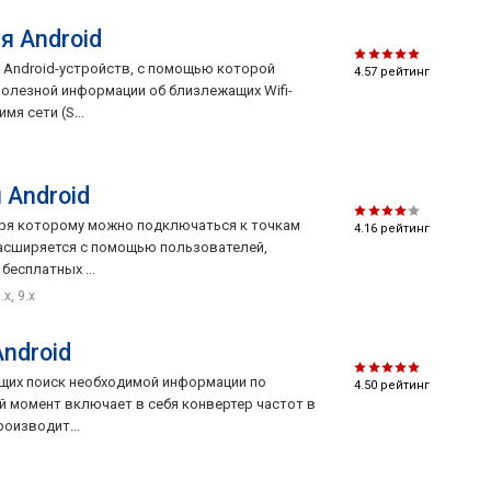
ля Android
ля Android-устройств, с помощью которой
4.57
рейтинг
олезной информации об близлежащих Wifi-
мя сети (S...
я Android
одаря которому можно подключаться к точкам
4.16
рейтинг
расширяется с помощью пользователей,
есплатных ...
.x, 9.x
Android
чающих поиск необходимой информации по
4.50
рейтинг
 момент включает в себя конвертер частот в
оизводит...