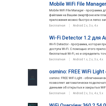
Mobile WiFi File Manager
Mobile WiFi File Manager - программа 
файлами на Вашем смартфоне или пла
приложения можно быстро и легко загр
Бесплатная
Android 2.x, 3.x, 4.x
Wi-Fi Detector 1.2 для A
Wi-Fi Detector - программа, которая 
доступа Wi-Fi. С помощью этого прил
бесплатный Wi-Fi, но и определить точн
Бесплатная
Android 1.x, 2.x, 3.x, 4.x
osmino: FREE WiFi Light
osmino: FREE WiFi Light - облегченная
позволяет автоматически подключать
данными об открытых и закрытых WiFi 
Бесплатная
Android 2.x, 3.x, 4.x, 5.x
WiFi Overview 360 2.54.