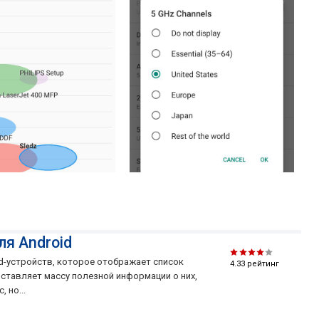
темы оформления, имеется несколько виджетов для
домашнего экрана (для переключения между сетями,
для управлением точкой доступа и для подробной
информации о подключении). Пользователь сам
может выбрать иконку или название для сети, что бы
не путаться в длинных списках.
для Android
roid-устройств, которое отображает список
4.33
рейтинг
оставляет массу полезной информации о них,
 но...