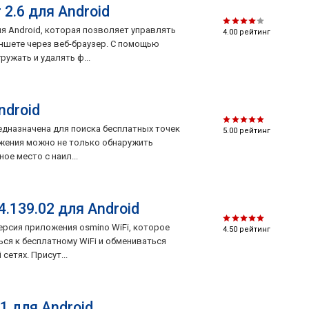
 2.6 для Android
для Android, которая позволяет управлять
4.00
рейтинг
ншете через веб-браузер. С помощью
ужать и удалять ф...
ndroid
предназначена для поиска бесплатных точек
5.00
рейтинг
ожения можно не только обнаружить
ое место с наил...
 4.139.02 для Android
 версия приложения osmino WiFi, которое
4.50
рейтинг
ся к бесплатному WiFi и обмениваться
сетях. Присут...
01 для Android