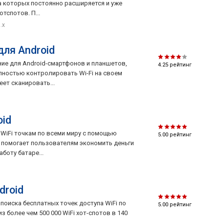
за которых постоянно расширяется и уже
тспотов. П...
8.x
 для Android
ение для Android-смартфонов и планшетов,
4.25
рейтинг
ностью контролировать Wi-Fi на своем
ет сканировать...
oid
0 WiFi точкам по всеми миру с помощью
5.00
рейтинг
о помогает пользователям экономить деньги
аботу батаре...
droid
 поиска бесплатных точек доступа WiFi по
5.00
рейтинг
з более чем 500 000 WiFi хот-спотов в 140