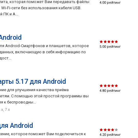
илита, которая поможет Вам передавать файлы
4.00
рейтинг
 Wi-Fi-сети без использования кабеля USB.
 ПК и A...
Android
для Android-Смартфонов и планшетов, которое
5.00
рейтинг
 данных, включающую в себя информацию по
ост...
арты 5.17 для Android
ение для улучшения качества приёма
4.80
рейтинг
i сетям. С помощью этой простой программы вы
я к беспроводны...
.x, 7.x
для Android
ожение, которое поможет Вам подключиться к
4.20
рейтинг