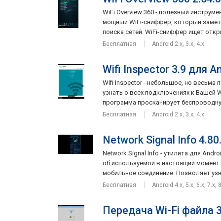
WiFi Overview 360 - полезный инструме
мощный WiFi-сниффер, который замет
поиска сетей. WiFi-сниффер ищет откры
Бесплатная
Android 2.x, 3.x, 4.x
Wifi Inspector 3.9 для A
Wifi Inspector - небольшое, но весьм
узнать о всех подключениях к Вашей W
программа просканирует беспроводную 
Бесплатная
Android 2.x, 3.x, 4.x
Network Signal Info 4.80
Network Signal Info - утилита для An
об используемой в настоящий момент 
мобильное соединение. Позволяет узна
Бесплатная
Android 4.x, 5.x, 6.x, 7.x, 
Передача Wi-Fi файла 3