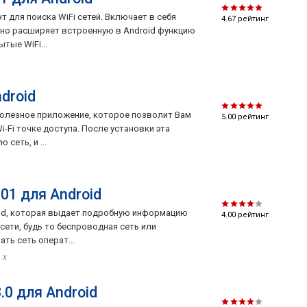
нт для поиска WiFi сетей. Включает в себя
4.67
рейтинг
но расширяет встроенную в Android функцию
тые WiFi...
ndroid
а полезное приложение, которое позволит Вам
5.00
рейтинг
i-Fi точке доступа. После установки эта
сеть, и ...
.01 для Android
droid, которая выдает подробную информацию
4.00
рейтинг
сети, будь то беспроводная сеть или
ть сеть операт...
8.x
.0 для Android