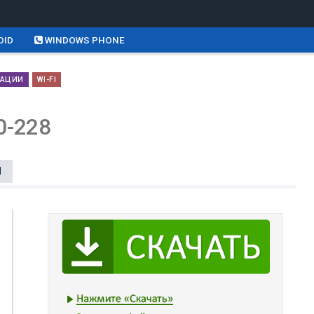
OID
WINDOWS PHONE
КАЦИИ
WI-FI
0-228
Ы