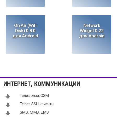
On Air (Wifi
Network
Disk) 0.8.0
Widget 0.22
для Android
для Android
Unwired
Network
Hotspots 1.2
Switcher 2.3
ИНТЕРНЕТ, КОММУНИКАЦИИ
для Android
для Android
Телефония, GSM
Telnet, SSH клиенты
SMS, MMS, EMS