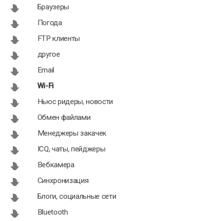
Shuttle FTP
Wi-Fi Detector
Браузеры
2011.07.28
1.2 для
Погода
для Android
Android
FTP клиенты
другое
Email
Wi-Fi
Ньюс ридеры, новости
Обмен файлами
Менеджеры закачек
ICQ, чаты, пейджеры
Вебкамера
Синхронизация
Блоги, социальные сети
Bluetooth