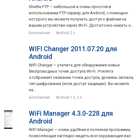
интернет и сколько они используют, а также какие
Shuttle FTP — небольшой и очень простой в
приложения требуют слишком много заряда батареи и как
использовании FTP-сервер для Android, с помощью
бороться с этим. Просто сделайте необходимые настройки,
которого вы можете получить доступ к файлам на
и у вас никогда больше не будет подобных проблем.
вашем устройстве через Wi-Fi. Достаточно нажать о...
Бесплатная
Android 2.x
В состав программы входят такие инструменты:
WIFI Changer 2011.07.20 для
контроль в режиме реального времени, высвобождение
Android
памяти;
WIFI Changer — утилита для обнаружения новых
управление файлами на SD-карте;
беспроводных точек доступа Wi-Fi. Утилита
отображает название точки доступа, уровень сигнала,
узнайте, какие приложения «съедают» больше всего
тип шифрования (если доступ защищен). Вы можете
заряд батареи;
на...
Task Killer – закрывайте задачи одним касанием;
Бесплатная
Android 1.x, 2.x
знайте какие приложения использую беспроводные
WiFi Manager 4.3.0-228 для
соединения смартфона;
Android
виджет, позволяющий одним тапом включить/выключить:
WiFi Manager — очень удобная и полезная программа,
Wi-Fi, Bluetooth, передачу данных.
позволяющая наглядно видеть все окружающие вас