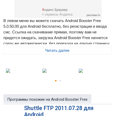
В левом меню вы можете скачать Android Booster Free
5.0.50.00 для Android бесплатно, без регистрации и ввода
смс. Ссылка на скачивание прямая, поэтому вам не
придется ожидать, загрузка Android Booster Free начнется
сразу же автоматически, без перехода на другую страницу.
Размер программы составляет 4.88 Мб
Читать далее
Android Booster Free
— полностью бесплатное
приложение, которое сделает ваш Android быстрее.
Продлите жизнь батареи телефона. Android Booster Free —
быстрый и легкий инструмент улучшения работы вашего
Android-смартфона. С его помощью можно не только
ускорить работу устройства, но также сохранить память и
заряд батареи в одно касание. Приложение имеет
Программы похожие на Android Booster Free
интуитивно понятный интерфейс.
Shuttle FTP 2011.07.28 для
Узнайте, какие программы используют Wi-Fi и мобильный
Android