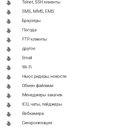
Telnet, SSH клиенты
SMS, MMS, EMS
Dr. Safety
Panda Mobile
Браузеры
2.1.1371 для
Security 3.2.5
Погода
Android
для Android
FTP клиенты
другое
Email
Wi-Fi
Ньюс ридеры, новости
Обмен файлами
Менеджеры закачек
ICQ, чаты, пейджеры
Вебкамера
Синхронизация