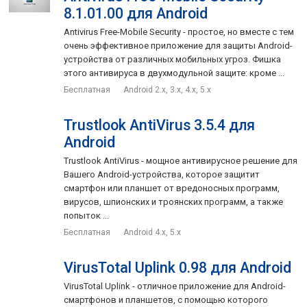
8.1.01.00 для Android
После установки программы, запустите сканирование на
Antivirus Free-Mobile Security - простое, но вместе с тем
выявление вредоносного ПО на своем устройстве, в том
очень эффективное приложение для защиты Android-
числе и флеш-накопителе (если имеется). Делается это
устройства от различных мобильных угроз. Фишка
очень просто - нажмите на большую кнопку на экране со
этого антивируса в двухмодульной защите: кроме ...
словом "SCAN". Учитывая, что этот антивирус очень легкий,
Бесплатная
Android 2.x, 3.x, 4.x, 5.x
практически не потребляет системные ресурсы и заряд
батареи, то уже через несколько секунд увидите отчет о
Trustlook AntiVirus 3.5.4 для
проделанной работе. Если найдены вирусы, то
Android
незамедлительно приступите к лечению вашего девайса:
тут тоже сложностей не возникнет - жмите "Remove" для
Trustlook AntiVirus - мощное антивирусное решение для
Вашего Android-устройства, которое защитит
каждой угрозы.
смартфон или планшет от вредоносных программ,
вирусов, шпионских и троянских программ, а также
Интерфейс приложения минималистичен, из опций
попыток ...
присутствует только включение/выключение из
Бесплатная
Android 4.x, 5.x
сканирования съемного накопителя. А вот функция
автоматической проверки всех новых приложений по
VirusTotal Uplink 0.98 для Android
умолчанию всегда включена и не регулируется, что
убережет вас от непреднамеренного внедрения на девайс
VirusTotal Uplink - отличное приложение для Android-
вредоносного ПО. В целом, несмотря на всю простоту,
смартфонов и планшетов, с помощью которого