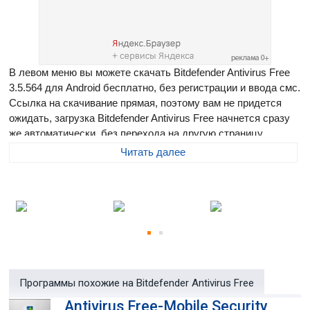
В левом меню вы можете скачать Bitdefender Antivirus Free
3.5.564 для Android бесплатно, без регистрации и ввода смс.
Ссылка на скачивание прямая, поэтому вам не придется
ожидать, загрузка Bitdefender Antivirus Free начнется сразу
же автоматически, без перехода на другую страницу.
Размер программы составляет 7.81 Мб
Читать далее
Bitdefender Antivirus Free
- бесплатное антивирусное
решение для Android-устройств, основанное на облачных
технологиях компании Bitdefender. Этот антивирус
обеспечивает надежную защиту вашего смартфона или
планшета от самых разнообразных угроз, которые могут
прятаться в скачиваемых файлах и устанавливаемых
приложениях. Удобство данного антивируса состоит в том,
Программы похожие на Bitdefender Antivirus Free
что вам не нужно что-либо настраивать - установили и
пользуетесь.
Antivirus Free-Mobile Security