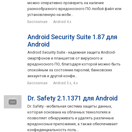
Bitdefender Antivirus Free отлично справляется со своей
можно оперативно проверить на наличие
разнообразного вредоносного ПО любой файл или
основной задачей по защите Android смартфонов и
установленную на моби...
планшетов от мобильных угроз.
Бесплатная
Android 4.x
Android Security Suite 1.87 для
Android
Android Security Suite - надежная защита Android-
смартфонов и планшетов от вирусного и
вредоносного ПО, благодаря которой можно быть
спокойным за состояние паролей, банковских
аккаунтов и другой конфи...
Бесплатная
Android 3.x, 4.x
Dr. Safety 2.1.1371 для Android
Dr. Safety - мобильная система защиты данных,
которая основана на облачных технологиях и
позволяет обнаруживать и удалять различные
вредоносные приложения, а также обеспечивает
конфиденциальность поль...