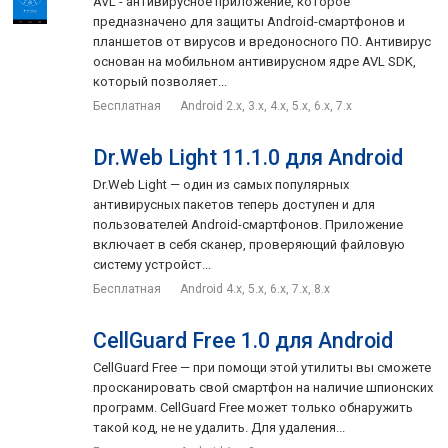
AVL - антивирусное приложение, которое
предназначено для защиты Android-смартфонов и
планшетов от вирусов и вредоносного ПО. Антивирус
основан на мобильном антивирусном ядре AVL SDK,
который позволяет...
Бесплатная
Android 2.x, 3.x, 4.x, 5.x, 6.x, 7.x
Dr.Web Light 11.1.0 для Android
Dr.Web Light — один из самых популярных
антивирусных пакетов теперь доступен и для
пользователей Android-смартфонов. Приложение
включает в себя сканер, проверяющий файловую
систему устройст...
Бесплатная
Android 4.x, 5.x, 6.x, 7.x, 8.x
CellGuard Free 1.0 для Android
CellGuard Free — при помощи этой утилиты вы сможете
просканировать свой смартфон на наличие шпионских
программ. CellGuard Free может только обнаружить
такой код, не не удалить. Для удаления...