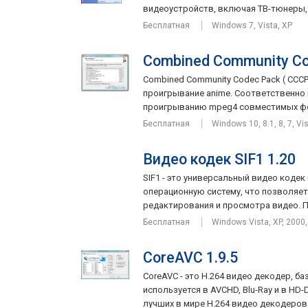
видеоустройств, включая ТВ-тюнеры, в
Бесплатная
Windows 7, Vista, XP
Combined Community Co
Combined Community Codec Pack ( CCCP
проигрывание anime. Соответственно 
проигрыванию mpeg4 совместимых фор
Бесплатная
Windows 10, 8.1, 8, 7, Vi
Видео кодек SIF1 1.20
SIF1 - это универсальный видео кодек
операционную систему, что позволяет
редактирования и просмотра видео. П
Бесплатная
Windows Vista, XP, 2000
CoreAVC 1.9.5
CoreAVC - это H.264 видео декодер, ба
используется в AVCHD, Blu-Ray и в HD-D
лучших в мире H.264 видео декодеров. 