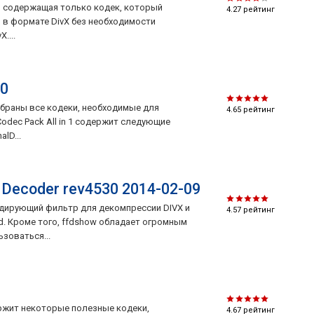
а, содержащая только кодек, который
4.27
рейтинг
в формате DivX без необходимости
....
.0
 собраны все кодеки, необходимые для
4.65
рейтинг
odec Pack All in 1 содержит следующие
alD...
Decoder rev4530 2014-02-09
одирующий фильтр для декомпрессии DIVX и
4.57
рейтинг
id. Кроме того, ffdshow обладает огромным
зоваться...
ержит некоторые полезные кодеки,
4.67
рейтинг