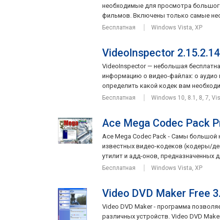
необходимые для просмотра большог
фильмов. Включены только самые нео
Бесплатная
Windows Vista, XP
VideoInspector 2.15.2.1
VideoInspector — небольшая бесплатн
информацию о видео-файлах: о аудио
определить какой кодек вам необходим
Бесплатная
Windows 10, 8.1, 8, 7, Vi
Ace Mega Codec Pack Pr
Ace Mega Codec Pack - Самы большой
известных видео-кодеков (кодеры/дек
утилит и адд-онов, предназначенных дл
Бесплатная
Windows Vista, XP
Video DVD Maker Free 3.
Video DVD Maker - программа позвол
различных устройств. Video DVD Make