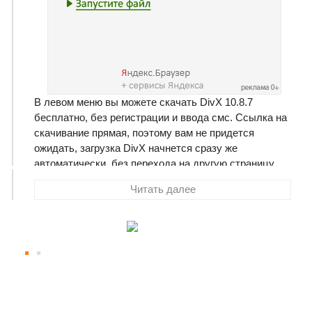
В левом меню вы можете скачать DivX 10.8.7
бесплатно, без регистрации и ввода смс. Ссылка на
скачивание прямая, поэтому вам не придется
ожидать, загрузка DivX начнется сразу же
автоматически, без перехода на другую страницу.
Размер программы составляет 2.93 Мб
Читать далее
DivX
- популярнейший на сегодняшний день
видеокодек. DivX - технология видеозаписи,
позволяющая создавать и просматривать медиа
файлы с высокой степенью сжатия.
Данный пакет содержит: