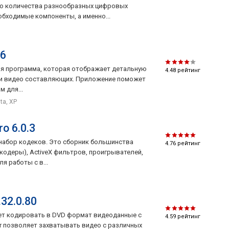
о количества разнообразных цифровых
бходимые компоненты, а именно...
46
ая программа, которая отображает детальную
4.48
рейтинг
 и видео составляющих. Приложение поможет
 для...
sta, XP
o 6.0.3
 набор кодеков. Это сборник большинства
4.76
рейтинг
одеры), ActiveX фильтров, проигрывателей,
я работы с в...
32.0.80
яет кодировать в DVD формат видеоданные с
4.59
рейтинг
r позволяет захватывать видео с различных