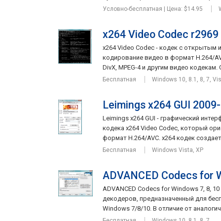
Условно-бесплатная | Цена: $14.95
x264 Video Codec r2969
x264 Video Codec - кодек с открытым
кодирование видео в формат H.264/AV
DivX, MPEG-4 и другим видео кодекам. О
Бесплатная
Windows 10, 8.1, 8, 7, Vi
Leimings x264 GUI 2009
Leimings x264 GUI - графический инте
кодека x264 Video Codec, который ор
формат H.264/AVC. x264 кодек создаетс
Бесплатная
Windows Vista, XP
ADVANCED Codecs for Wi
ADVANCED Codecs for Windows 7, 8, 10
декодеров, предназначенный для бес
Windows 7/8/10. В отличие от аналогич
Бесплатная
Windows 10, 8.1, 8, 7