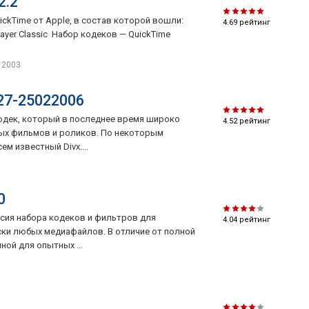
2.2
QuickTime от Apple, в состав которой вошли:
4.69
рейтинг
ayer Classic Набор кодеков — QuickTime
, 2003
127-25022006
-кодек, который в последнее время широко
4.52
рейтинг
ых фильмов и роликов. По некоторым
м известный Divx....
0
ерсия набора кодеков и фильтров для
4.04
рейтинг
ки любых медиафайлов. В отличие от полной
ной для опытных ...