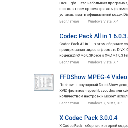
DivX Light — это небольшая программ
позволит вам просматривать фильмы 
устанавливать официальный кодек DivX
Бесплатная
Windows Vista, XP
Codec Pack All in 1 6.0.3
Codec Pack All in 1 - в этом сборнике
проигрывания видео в формате DivX. C
кодеки:DivX v.6.0.3Koepi´s XviD v.1.0.3 Fin
Бесплатная
Windows Vista, XP
FFDShow MPEG-4 Video 
ffdshow - популярный DirectShow дек
XVID фильмов через libavcodec или xv
количеством настроек и может исполь
Бесплатная
Windows 7, Vista, XP
X Codec Pack 3.0.0.4
X Codec Pack - сборник, который сод