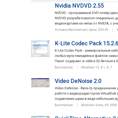
Nvidia NVDVD 2.55
NVDVD - программный DVD-плеер/деко
NVDVD разрабатывался специально дл
видеокартами на чипах от NVIDIA, с уче
Условно-бесплатная | Цена: $39.95
K-Lite Codec Pack 15.2.
K-Lite Codec Pack - универсальный н
любых мультимедийных файлов самых
Пакет содержит в себе и 32-битные и 6
Бесплатная
Windows 10, 8.1, 8, 7
Video DeNoise 2.0
Video DeNoise - Фильтр предназначен
работе с видеоредактором VirtualDub в
подавление шума в виде небольших ярк
Бесплатная
Windows Vista, XP, 2000