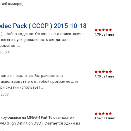
еб-камеры, ...
dec Pack ( CCCP ) 2015-10-18
 ) - Набор кодеков. Основная его ориентация –
4.79
рейтинг
вся его функциональность сводится к
матов. ...
sta, XP
 нового поколения. Встраивается в
4.70
рейтинг
 использовать его в любой программе для
ри сжатии использует...
, 2003
зирующийся на MPEG-4 Part 10 стандарте и
4.54
рейтинг
VD (High Definition DVD). Считается одним из
...