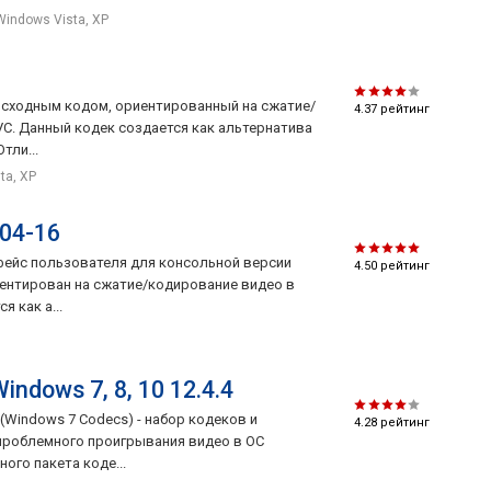
Windows Vista, XP
 исходным кодом, ориентированный на сжатие/
4.37
рейтинг
C. Данный кодек создается как альтернатива
тли...
sta, XP
-04-16
рфейс пользователя для консольной версии
4.50
рейтинг
иентирован на сжатие/кодирование видео в
я как а...
ndows 7, 8, 10 12.4.4
 (Windows 7 Codecs) - набор кодеков и
4.28
рейтинг
проблемного проигрывания видео в ОС
ного пакета коде...