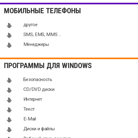
центр 2.00
1.1.126.5571
МОБИЛЬНЫЕ ТЕЛЕФОНЫ
другое
SMS, EMS, MMS ...
Менеджеры
Macgo iPhone
Wise iPhone
Cleaner
Care 4.0.0.0
ПРОГРАММЫ ДЛЯ WINDOWS
1.4.0.1886
Безопасность
CD/DVD диски
Интернет
Текст
E-Mail
Диски и файлы