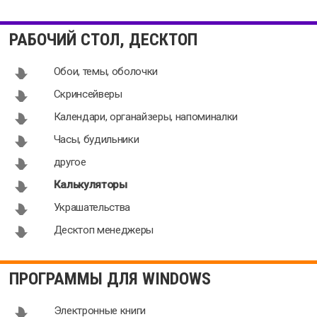
Калькулятор
Numerimal
1.0
1.2.2
РАБОЧИЙ СТОЛ, ДЕСКТОП
Обои, темы, оболочки
Скринсейверы
Календари, органайзеры, напоминалки
Трубный
ReefCulator
Часы, будильники
калькулятор
1.3.1
другое
2.0.4.0
Калькуляторы
Украшательства
Десктоп менеджеры
ПРОГРАММЫ ДЛЯ WINDOWS
Электронные книги