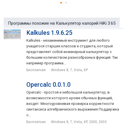
программы на разные дни, учитывать сжигаемые калории на
различных видах деятельности, а также видеть статистику
изменений (графики, рацион, баланс).
Программы похожие на Калькулятор калорий HiKi 3.65
Основные возможности программы Калькулятор калорий
Kalkules 1.9.6.25
HiKi:
Kalkules - незаменимый инструмент для любого
учащегося старших классов и студента, который
Расширяемая база продуктов (на данный момент более
представляет собой инженерный калькулятор с
4300 наименований).
большим количеством разнообразных функций. Так
например программа...
Калькулятор приемов пищи (белки, жиры, углеводы,
калории, хлебные единицы).
Бесплатная
Windows 8, 7, Vista, XP
Встроенный микшер продуктов (для составления и
Opercalc 0.0.1.0
расчета блюд по вашим рецептам).
Opercalc - простой и небольшой калькулятор, в
Возможность учета количества потраченных калорий при
возможности которого кроме обычных функций,
различных видах деятельности.
входят: Многоуровневая проверка корректности
синтаксиса алгебраического выражения Поддержка
Наличие более 180 упражнений на все группы мышц,
с...
выбор количества повторений, подходов, утяжеления,
длительности.
Бесплатная
Windows 8, 7, Vista, XP, 2000, 2003