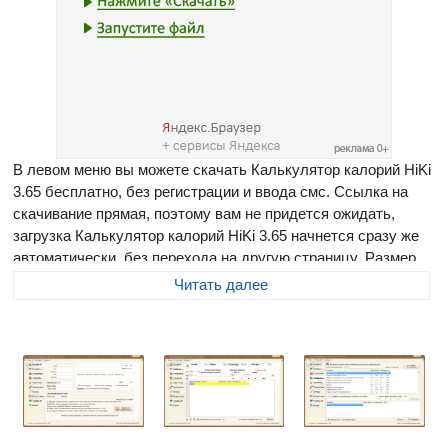
В левом меню вы можете скачать Калькулятор калорий HiKi
3.65 бесплатно, без регистрации и ввода смс. Ссылка на
скачивание прямая, поэтому вам не придется ожидать,
загрузка Калькулятор калорий HiKi 3.65 начнется сразу же
автоматически, без перехода на другую страницу. Размер
программы составляет 14.65 Мб
Читать далее
Калькулятор калорий HiKi
- многоцелевая система,
позволяющая следить за питанием и оставаться в форме.
Программа дает возможность пользователю
сбалансировать свой рацион, определить дневную норму
калорий, вычислить свой идеальный вес, определить норму
чистой воды, составить индивидуальные тренировочные