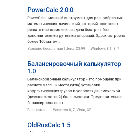
Экспорт и импорт различных данных (приемы пищи,
PowerCalc 2.0.0
пользовательская база продуктов).
PowerCalc - мощный инструмент для разнообразных
Календарь для выбора дня внесения изменений при
математических вычислений, который позволяет
выборе профиля.
решать всевозможные задачи быстро и без
дополнительных рутинных операций. Здесь встроено
Возможность создания нескольких профилей при входе.
более 160 матем...
Таблицы для определения Гликемического индекса
Условно-бесплатная | Цена: $3.99
Windows 8.1, 8, 7
продуктов.
Балансировочный калькулятор
1.0
Балансировочный калькулятор - это помощник при
расчете массы и места (угла) установки
корректирующих грузов в условиях динамической
(двухплоскостной) балансировки. Предварительная
балансировка позв...
Бесплатная
Windows 8, 7, Vista, XP
OldRusCalc 1.5