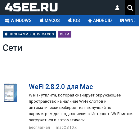
WINDOWS
MACOS
IOS
ANDROID
WINDO
ПРОГРАММЫ ДЛЯ MACOS
СЕТИ
Сети
WeFi 2.8.2.0 для Mac
WeFi - утилита, которая сканирует окружающее
пространство на наличие Wi-Fi слотов и
автоматически выбирает из них лучший по
параметрам для подключения к Интернет. WeFi может
загружаться в автоматическ...
Бесплатная
macOS 10.x