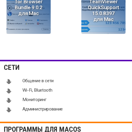
Tor Browser
TeamViewer
Bundle 9.0.2
QuickSupport
для Mac
15.0.8397
для Mac
Poop Alerts
NetSpot
2.2 для Mac
2.11.972 для
СЕТИ
Mac OS
Общение в сети
Wi-Fi, Bluetooth
Мониторинг
Администрирование
ПРОГРАММЫ ДЛЯ MACOS