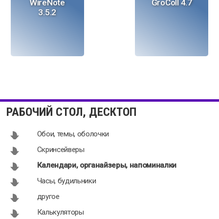
WireNote
GroColl 4.7
3.5.2
Info Angel Pro
Календарь
4.1.4100
3.5
РАБОЧИЙ СТОЛ, ДЕСКТОП
Обои, темы, оболочки
Скринсейверы
Календари, органайзеры, напоминалки
Homacosoft
Dreamizer 2.0
Часы, будильники
XQR2:
другое
Ultimate
Innovation 2.5
Калькуляторы