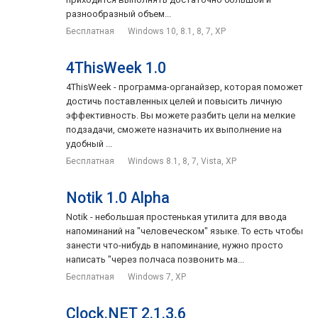
разнообразный объем...
Индикация времени, на которое уже просрочен простой
Бесплатная
Windows 10, 8.1, 8, 7, XP
таймер.
Автоматическое разворачивание окна программы при
4ThisWeek 1.0
срабатывании таймера.
4ThisWeek - программа-органайзер, которая поможет
Визуальное и звуковое оповещение о скором
достичь поставленных целей и повысить личную
срабатывании таймера.
эффективность. Вы можете разбить цели на мелкие
подзадачи, сможете назначить их выполнение на
удобный ...
Бесплатная
Windows 8.1, 8, 7, Vista, XP
Notik 1.0 Alpha
Notik - небольшая простенькая утилита для ввода
напоминаний на "человеческом" языке. То есть чтобы
занести что-нибудь в напоминание, нужно просто
написать "через полчаса позвонить ма...
Бесплатная
Windows 7, XP
Clock.NET 2.1.3.6