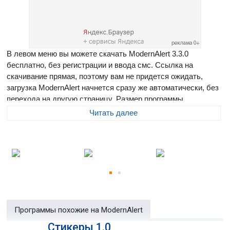
В левом меню вы можете скачать ModernAlert 3.3.0
бесплатно, без регистрации и ввода смс. Ссылка на
скачивание прямая, поэтому вам не придется ожидать,
загрузка ModernAlert начнется сразу же автоматически, без
перехода на другую страницу. Размер программы
составляет 1000 Кб
Читать далее
ModernAlert
- программа, выполняющая роль будильника,
таймера, напоминателя, секундомера. Кроме того, способна
перезагружать и выключать компьютер в установленное
время. Не занимает место в панели задач, работает из
области уведомлений. Масса параметров, доступных для
изменения, позволяют настроить программу по
предпочтениям.
Программы похожие на ModernAlert
Стикеры 1.0
Возможности: