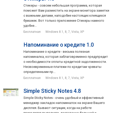
Стикеры - совсем небольшая программа, которая
Будильник - однократный и на целую неделю, с
поможет Вам разместить на экране монитора заметки
возможностью повтора сигнала, выбора способа
с важными делами, наподобие настоящих клеящихся
бумажек. Вот только приложение Стикеры намного
подтверждения пробуждения, плавного увеличения
удобне...
громкости, разными мелодиями на каждый день.
Бесплатная
Windows 8.1, 8, 7, Vista, XP
Напоминания - длиной до 300 символов, с возможностью
установки звукового оповещения.
Напоминание о кредите 1.0
Таймер - однократный и интервальный, обратный отсчет
Напоминание о кредите - весьма полезная
с возможностью звукового оповещения мелодиями
напоминалка, которая заблаговременно предупредит
сигнала.
о необходимости оплаты кредитной задолженности.
Несвоевременные платежи по кредитам чреваты
Секундомер - как простой, так и с выводом
определенными пр...
промежуточных результатов и показателей круга.
Бесплатная
Windows 8.1, 8, 7, Vista, XP
Настройка точности показаний.
Задачи - выключение и перезагрузка компьютера,
Simple Sticky Notes 4.8
перевод в спящий режим и другие операции по
расписанию, составленному вами.
Simple Sticky Notes - очень удобный и эффективный
менеджер закладок-напоминалок на экране Вашего
«Куранты» - отбивки в начале каждого часа, либо
дисплея. Бывают ситуации, когда на работе
каждого 3-го часа, по вашему выбору.
приходится выполнять достаточно большой и