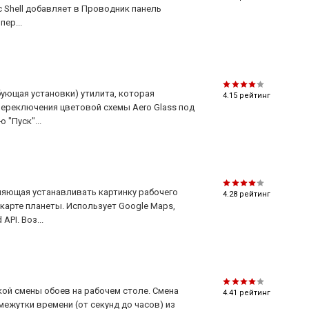
ic Shell добавляет в Проводник панель
ер...
бующая установки) утилита, которая
4.15
рейтинг
переключения цветовой схемы Aero Glass под
 "Пуск"...
ляющая устанавливать картинку рабочего
4.28
рейтинг
карте планеты. Использует Google Maps,
API. Воз...
ой смены обоев на рабочем столе. Смена
4.41
рейтинг
ежутки времени (от секунд до часов) из