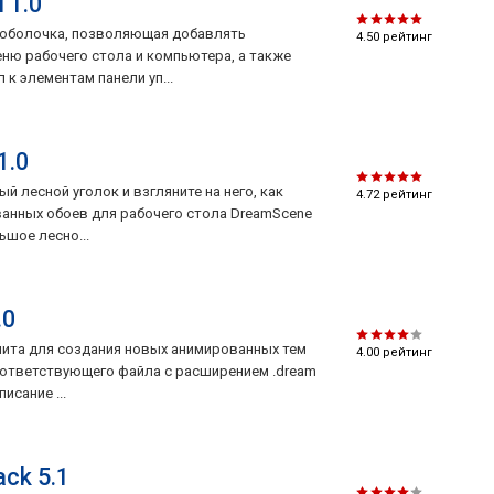
 1.0
я оболочка, позволяющая добавлять
4.50
рейтинг
ню рабочего стола и компьютера, а также
к элементам панели уп...
1.0
й лесной уголок и взгляните на него, как
4.72
рейтинг
анных обоев для рабочего стола DreamScene
ьшое лесно...
.0
илита для создания новых анимированных тем
4.00
рейтинг
оответствующего файла с расширением .dream
исание ...
ack 5.1