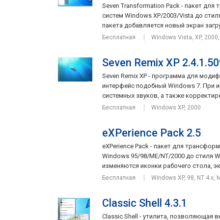
Seven Transformation Pack - пакет дл
систем Windows XP/2003/Vista до сти
пакета добавляется новый экран загруз
Бесплатная
Windows Vista, XP, 2000
Seven Remix XP 2.4.1.50
Seven Remix XP - программа для моди
интерфейс подобный Windows 7. При и
системных звуков, а также корректиро
Бесплатная
Windows XP, 2000
eXPerience Pack 2.5
eXPerience Pack - пакет для трансфо
Windows 95/98/ME/NT/2000 до стиля W
изменяются иконки рабочего стола, экр
Бесплатная
Windows XP, 98, NT 4.x, 
Classic Shell 4.3.1
Classic Shell - утилита, позволяюща