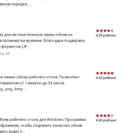
йном порядке. ...
мма для автоматической смены обоев на
4.29
рейтинг
е промежутки времени. Благодаря поддержке
форматов (JP...
sta, XP
ой смены обоев рабочего стола. Позволяет
4.63
рейтинг
нтервалом от 1 минуты до 24 часов.
.png, .bmp. ...
обоев рабочего стола для Windows. Программа
4.00
рейтинг
бражений, чтобы сохранить качество обоев
ть аудио п...