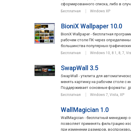
сформированного списка, либо в случа
Бесплатная
Windows XP
BioniX Wallpaper 10.0
BioniX Wallpaper - бесплатная програ
рабочем столе ПК через определенны
большинства популярных графических 
Бесплатная
Windows 10, 8.1, 8, 7, Vi
SwapWall 3.5
SwapWall - утилита для автоматическ
менять картинку на рабочем столе с и
Поддерживает основные форматы: .jpg, 
Бесплатная
Windows 7, Vista, XP
WallMagician 1.0
WallMagician - бесплатный менеджер 
позволяет применять фильтрацию изо
при изменении размеров, воспроизводи