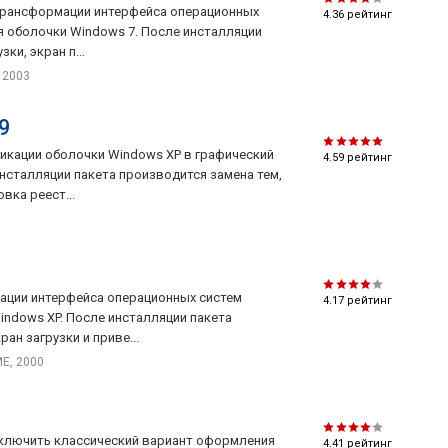
я трансформации интерфейса операционных
4.36
рейтинг
ля оболочки Windows 7. После инсталляции
ки, экран п...
, 2003
9
фикации оболочки Windows XP в графический
4.59
рейтинг
нсталляции пакета производится замена тем,
вка реест...
рмации интерфейса операционных систем
4.17
рейтинг
indows XP. После инсталляции пакета
ан загрузки и приве...
ME, 2000
я включить классический вариант оформления
4.41
рейтинг