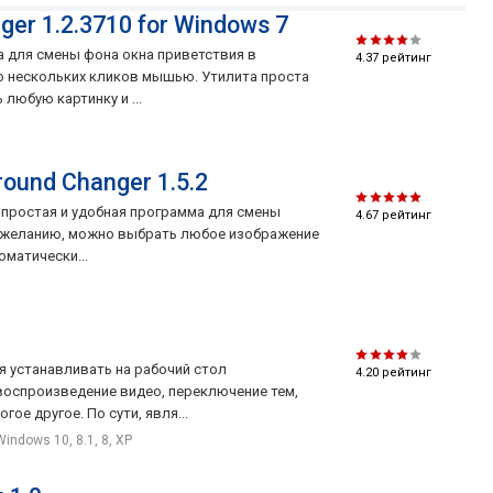
er 1.2.3710 for Windows 7
Отличается оригинальным интерфейсом: иконки
а для смены фона окна приветствия в
4.37
рейтинг
приложений располагаются в наклонной окружности,
ю нескольких кликов мышью. Утилита проста
таким образом Вы видите все иконки сразу и можете,
любую картинку и ...
прокручивая список, двойным щелчком запускать
нужную программу. Перетащить необходимые
программы в SliderDock можно при помощи функции
ound Changer 1.5.2
Drag 'n' Drop, также можно изменять порядок значков.
Поддерживает перетаскивание виртуальных папок
- простая и удобная программа для смены
4.67
рейтинг
"Мой компьютер" и "Корзина".
о желанию, можно выбрать любое изображение
матически...
Для работы необходим Microsoft .NET Framework 3.5
SP1.
я устанавливать на рабочий стол
4.20
рейтинг
оспроизведение видео, переключение тем,
ое другое. По сути, явля...
Windows 10, 8.1, 8, XP