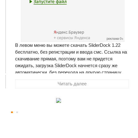
В левом меню вы можете скачать SliderDock 1.22
бесплатно, без регистрации и ввода смс. Ссылка на
скачивание прямая, поэтому вам не придется
ожидать, загрузка SliderDock начнется сразу же
автоматически, без перехода на другую страницу.
Размер программы составляет 4.88 Мб
Читать далее
SliderDock
- утилита позволяющая быстро и легко
получить доступ к наиболее важным и часто
используемым программам на компьютере.
Позволяет навести порядок на рабочем столе и
всегда иметь под рукой основные приложения.
Содержит набор иконок и возможность настройки под
каждого пользователя.