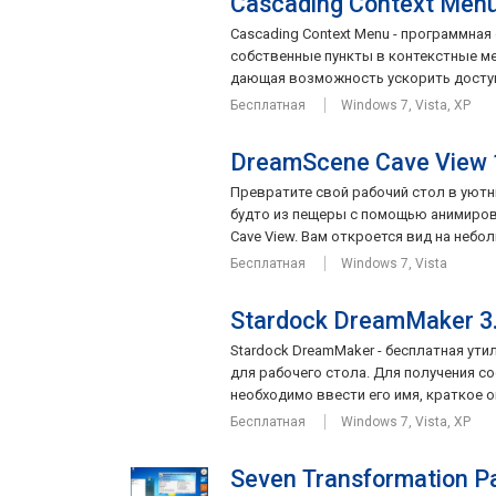
Cascading Context Menu
Cascading Context Menu - программна
собственные пункты в контекстные ме
дающая возможность ускорить доступ 
Бесплатная
Windows 7, Vista, XP
DreamScene Cave View 
Превратите свой рабочий стол в уютны
будто из пещеры с помощью анимиров
Cave View. Вам откроется вид на небол
Бесплатная
Windows 7, Vista
Stardock DreamMaker 3
Stardock DreamMaker - бесплатная ут
для рабочего стола. Для получения с
необходимо ввести его имя, краткое оп
Бесплатная
Windows 7, Vista, XP
Seven Transformation P