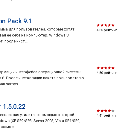
on Pack 9.1
рамма для пользователей, которые хотят
4.65
рейтинг
вая ее себе на компьютер. Windows 8
, после инст...
формации интерфейса операционной системы
4.50
рейтинг
 8. После инсталляции пакета пользователю
н загруз...
 1.5.0.22
и бесплатная утилита, с помощью которой
4.41
рейтинг
ws (XP SP2/SP3, Server 2003, Vista SP1/SP2,
возмож...