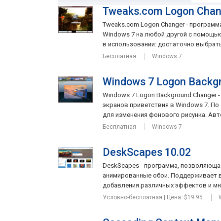
Tweaks.com Logon Chang
Tweaks.com Logon Changer - программ
Windows 7 на любой другой с помощь
в использовании: достаточно выбрать 
Бесплатная
Windows 7
Windows 7 Logon Backgr
Windows 7 Logon Background Changer 
экранов приветствия в Windows 7. П
для изменения фонового рисунка. Авто
Бесплатная
Windows 7
DeskScapes 10.02
DeskScapes - программа, позволяюща
анимированные обои. Поддерживает в
добавления различных эффектов и мног
Условно-бесплатная | Цена: $19.95