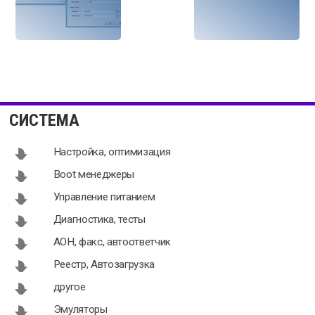
UltraMon
Zentimo
3.4.1
xStorage
СИСТЕМА
Manager 2.1.5
Настройка, оптимизация
Boot менеджеры
Управление питанием
KseroLite 1.0
Dual Monitor
Диагностика, тесты
Taskbar 1.22
АОН, факс, автоответчик
Реестр, Автозагрузка
другое
Эмуляторы