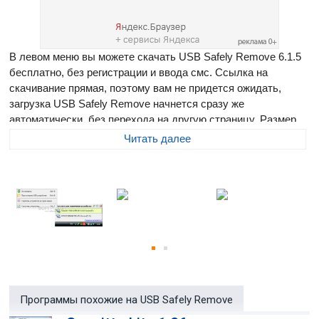
В левом меню вы можете скачать USB Safely Remove 6.1.5
бесплатно, без регистрации и ввода смс. Ссылка на
скачивание прямая, поэтому вам не придется ожидать,
загрузка USB Safely Remove начнется сразу же
автоматически, без перехода на другую страницу. Размер
программы составляет 4.88 Мб
Читать далее
USB Safely Remove
- это удобная и надежная замена
стандартного Безопасного Извлечения Устройств.
Программа содержит массу функций для комфортной и
приятной работы с внешними гаджетами (USB, SATA,
FireWire).
Что дает USB Safely Remove по сравнению со встроенной в
Windows функцией?
Программы похожие на USB Safely Remove
Возможность убрать лишние устройства из меню