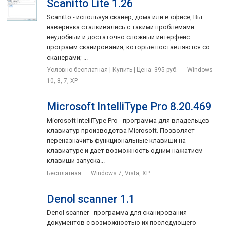
Scanitto Lite 1.26
остановки
Scanitto - используя сканер, дома или в офисе, Вы
Правильные имена устройств + переименование
наверняка сталкивались с такими проблемами:
неудобный и достаточно сложный интерфейс
USB Safely Remove обнаруживает программы,
программ сканирования, которые поставляются со
препятствующие извлечению устройства и позволяет
сканерами; ...
либо закрыть сами эти программы, либо закрыть файлы,
Условно-бесплатная | Купить | Цена: 395 руб.
Windows
которые они открыли на устройстве
10, 8, 7, XP
Горячие клавиши для отключения устройств
Microsoft IntelliType Pro 8.20.469
Удобное меню для отключения всего в один клик
Microsoft IntelliType Pro - программа для владельцев
Автозапуск программ при подключении/отключении
клавиатур производства Microsoft. Позволяет
Форсированная остановка устройств
переназначить функциональные клавиши на
клавиатуре и дает возможность одним нажатием
клавиши запуска...
Бесплатная
Windows 7, Vista, XP
Denol scanner 1.1
Denol scanner - программа для сканирования
документов с возможностью их последующего