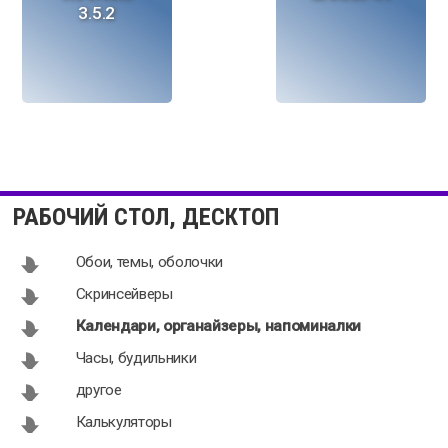
3.5.2
Info Angel Pro
Календарь
4.1.4100
3.5
РАБОЧИЙ СТОЛ, ДЕСКТОП
Обои, темы, оболочки
Скринсейверы
Календари, органайзеры, напоминалки
Homacosoft
Dreamizer 2.0
Часы, будильники
XQR2:
другое
Ultimate
Innovation 2.5
Калькуляторы