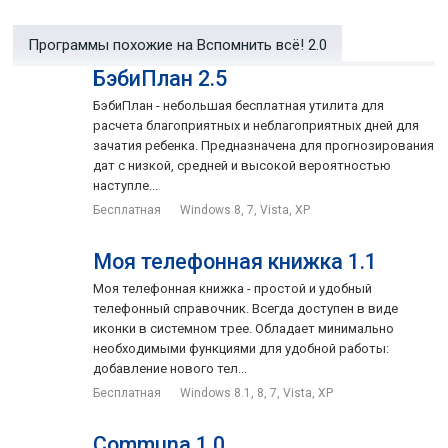
Автозапуск при старте системы.
При запуске программы отображаются как события на
Программы похожие на Вспомнить всё! 2.0
текущую дату, так и события, которые скоро наступят.
БэбиПлан 2.5
Можно настроить количество дней для
БэбиПлан - небольшая бесплатная утилита для
заблаговременного уведомления о предстоящем
расчета благоприятных и неблагоприятных дней для
событии.
зачатия ребенка. Предназначена для прогнозирования
дат с низкой, средней и высокой вероятностью
Можно перемещаться по датам и просматривать список
наступле...
событий на другие дни.
Бесплатная
Windows 8, 7, Vista, XP
Программа рассчитывает и показывает возраст
именинников.
Моя телефонная книжка 1.1
Список дат легко редактируется с помощью обычного
Моя телефонная книжка - простой и удобный
текстового файла.
телефонный справочник. Всегда доступен в виде
иконки в системном трее. Обладает минимально
Содержит православный месяцеслов (список именин).
необходимыми функциями для удобной работы:
Позволяет составить и распечатать поздравление.
добавление нового тел...
Бесплатная
Windows 8.1, 8, 7, Vista, XP
Сворачивается в системный трей.
Communa 1.0