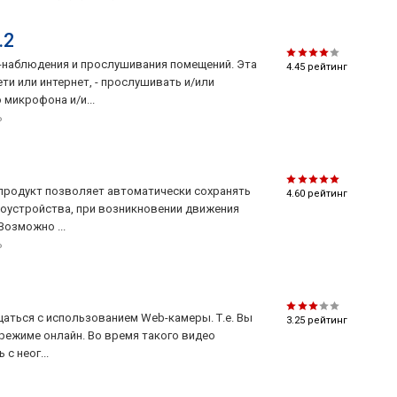
.2
ео-наблюдения и прослушивания помещений. Эта
4.45
рейтинг
ти или интернет, - прослушивать и/или
микрофона и/и...
P
 продукт позволяет автоматически сохранять
4.60
рейтинг
еоустройства, при возникновении движения
Возможно ...
P
 общаться с использованием Web-камеры. Т.е. Вы
3.25
рейтинг
 режиме онлайн. Во время такого видео
с неог...