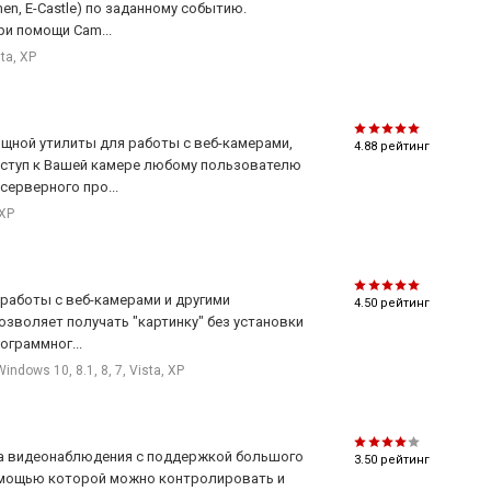
действительны в течение 1 часа с момента
en, E-Castle) по заданному событию.
ри помощи Cam...
последнего изменения.
sta, XP
ощной утилиты для работы с веб-камерами,
4.88
рейтинг
ступ к Вашей камере любому пользователю
серверного про...
 XP
 работы с веб-камерами и другими
4.50
рейтинг
озволяет получать "картинку" без установки
ограммног...
Windows 10, 8.1, 8, 7, Vista, XP
ма видеонаблюдения с поддержкой большого
3.50
рейтинг
помощью которой можно контролировать и