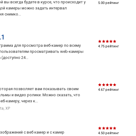
й вы всегда будете в курсе, что происходит у
5.00
рейтинг
прикрепленными mjpeg-видео и jpeg-
аждой камеры можно задать интервал
изображениями, загрузка на FTP-сервер,
я снимко...
сохранение видео/изображений по указанному
пути, проигрывание звукового файла, запуск
выбранной программы с передачей пути к
.1
текущему изображению и т.д.
ограмма для просмотра веб-камер по всему
4.75
рейтинг
"Расписание" для настройки времени работы
 пользователям просматривать web-камеры
модулей.
(доступно 24...
Внимание!
Бесплатный режим позволяет
использовать любые 3 модуля, включая 2 источника
(видео или аудио), с возможностью хранения архива
которая позволяет вам показывать своим
4.67
рейтинг
до 5 дней. Кроме того, доступно управление
льмы и видео ролики. Можно сказать, что
программой только с компьютера, на котором она
-камеру, через к...
установлена.
sta, XP
В пробном режиме можно использовать любое
количество модулей в любых комбинациях.
Доступен удаленный доступ. Указанные настройки
зображений с веб камер и с камер
4.50
рейтинг