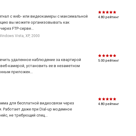
игнал с web- или видеокамеры с максимальной
4.80
рейтинг
ляцию вы можете организовывать как
через FTP-серве...
Windows Vista, XP, 2000
печить удаленное наблюдение за квартирой
5.00
рейтинг
веб-камерой, установить ее в незаметном
анным приложен...
амма для бесплатной видеосвязи через
4.80
рейтинг
. Работает даже при Dial-up модемное
йс, не требующий спец...