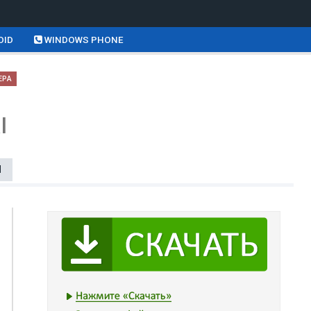
OID
WINDOWS PHONE
ЕРА
l
Ы