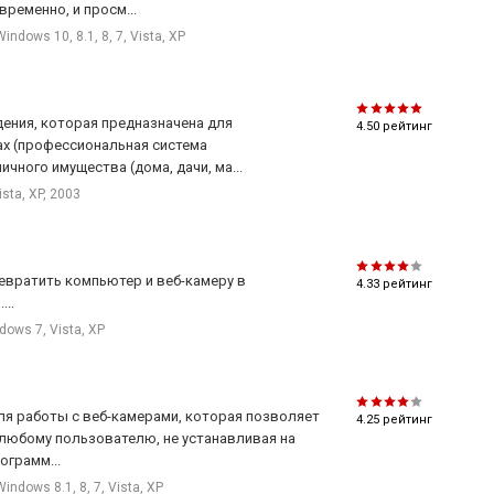
ременно, и просм...
Windows 10, 8.1, 8, 7, Vista, XP
дения, которая предназначена для
4.50
рейтинг
ах (профессиональная система
чного имущества (дома, дачи, ма...
ista, XP, 2003
евратить компьютер и веб-камеру в
4.33
рейтинг
..
dows 7, Vista, XP
ля работы с веб-камерами, которая позволяет
4.25
рейтинг
 любому пользователю, не устанавливая на
ограмм...
Windows 8.1, 8, 7, Vista, XP