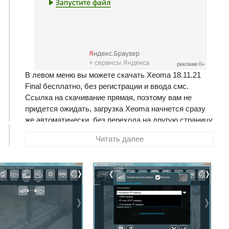
В левом меню вы можете скачать Xeoma 18.11.21
Final бесплатно, без регистрации и ввода смс.
Ссылка на скачивание прямая, поэтому вам не
придется ожидать, загрузка Xeoma начнется сразу
же автоматически, без перехода на другую страницу.
Размер программы составляет 59.57 Мб
Читать далее
Xeoma
- программа для видеонаблюдения.
Поддерживает любые веб-и IP-камеры, в том числе
Wi-Fi камеры, а также Интернет-камеры. Позволяет
использовать встроенный плеер для просмотра
архивного видео. Не требует установки и прав
администратора.