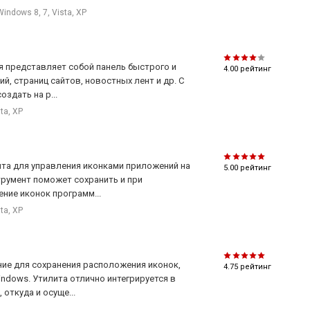
Windows 8, 7, Vista, XP
рая представляет собой панель быстрого и
4.00
рейтинг
й, страниц сайтов, новостных лент и др. С
здать на р...
sta, XP
лита для управления иконками приложений на
5.00
рейтинг
трумент поможет сохранить и при
ние иконок программ...
sta, XP
ние для сохранения расположения иконок,
4.75
рейтинг
indows. Утилита отлично интегрируется в
откуда и осуще...