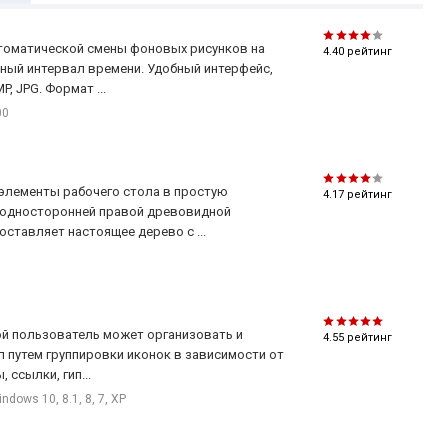
операционной системы, через заданный промежуток
времени, после восхода или заката солнца, в
автоматической смены фоновых рисунков на
4.40
рейтинг
указанное время или при выходе из программы.
ный интервал времени. Удобный интерфейс,
 JPG. Формат ...
00
Обои, расположенные в списке, автоматически
сменяются последовательно или в произвольном
порядке. Также, можно управлять ими
элементы рабочего стола в простую
самостоятельно с помощью гарячих клавиш.
4.17
рейтинг
т односторонней правой древовидной
Поддерживаются популярные форматы
ставляет настоящее дерево с ...
изображений:
BMP, JPG, PNG, TIF, PCX, TGA
. Есть
возможность загружать и/или сохранять списки
обоев.
ой пользователь может организовать и
4.55
рейтинг
л путем группировки иконок в зависимости от
 ссылки, гип...
ndows 10, 8.1, 8, 7, XP