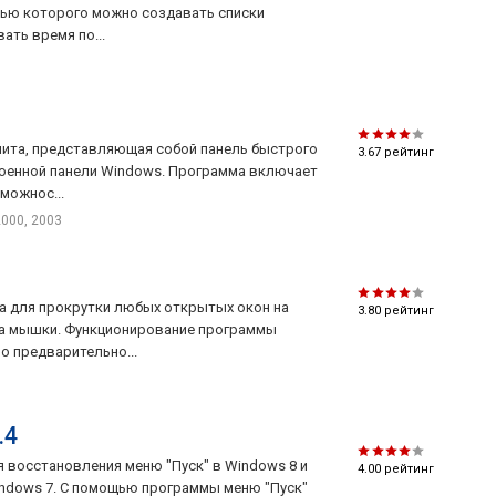
щью которого можно создавать списки
вать время по...
илита, представляющая собой панель быстрого
3.67
рейтинг
оенной панели Windows. Программа включает
можнос...
2000, 2003
та для прокрутки любых открытых окон на
3.80
рейтинг
ка мышки. Функционирование программы
о предварительно...
.4
для восстановления меню "Пуск" в Windows 8 и
4.00
рейтинг
indows 7. С помощью программы меню "Пуск"