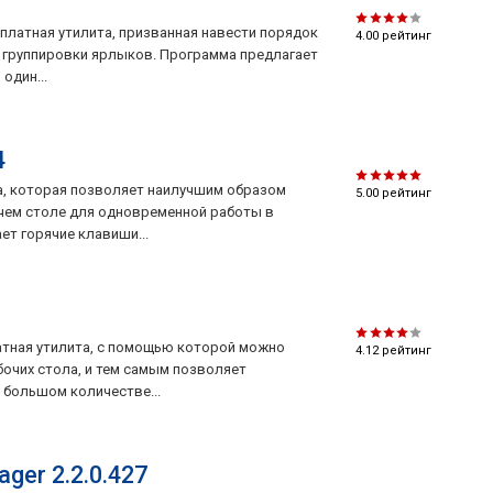
сплатная утилита, призванная навести порядок
4.00
рейтинг
м группировки ярлыков. Программа предлагает
один...
4
ита, которая позволяет наилучшим образом
5.00
рейтинг
чем столе для одновременной работы в
т горячие клавиши...
латная утилита, с помощью которой можно
4.12
рейтинг
очих стола, и тем самым позволяет
 большом количестве...
ger 2.2.0.427