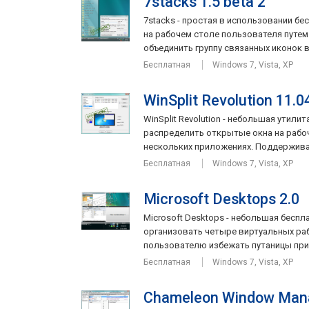
7stacks 1.5 beta 2
7stacks - простая в использовании бе
на рабочем столе пользователя путе
объединить группу связанных иконок в 
Бесплатная
Windows 7, Vista, XP
WinSplit Revolution 11.0
WinSplit Revolution - небольшая утил
распределить открытые окна на рабо
нескольких приложениях. Поддерживае
Бесплатная
Windows 7, Vista, XP
Microsoft Desktops 2.0
Microsoft Desktops - небольшая бесп
организовать четыре виртуальных раб
пользователю избежать путаницы при
Бесплатная
Windows 7, Vista, XP
Chameleon Window Mana