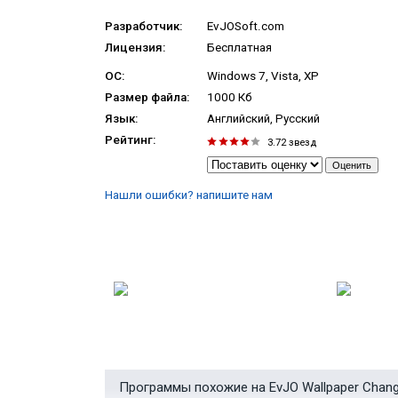
Разработчик:
EvJOSoft.com
Лицензия:
Бесплатная
ОС:
Windows 7, Vista, XP
Размер файла:
1000 Кб
Язык:
Английский, Русский
Рейтинг:
3.72
звезд
Нашли ошибки? напишите нам
Программы похожие на EvJO Wallpaper Chang