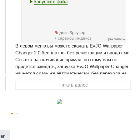
В левом меню вы можете скачать EvJO Wallpaper
Changer 2.0 бесплатно, без регистрации и ввода смс.
Ссылка на скачивание прямая, поэтому вам не
придется ожидать, загрузка EvJO Wallpaper Changer
начнется сразу же автоматически, без перехода на
другую страницу. Размер программы составляет 1000
Читать далее
Кб
EvJO Wallpaper Changer
- это удобная и простая в
использовании программа для управления обоями
рабочего стола Windows с возможностью вывода
календаря. Программа дает возможность сменить
обои на рабочем столе при каждом запуске
er