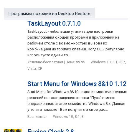
воздействия каких-то сторонних программ. Теперь же Вы
можете просто записать в файл текущее расположение
Программы похожие на Desktop Restore
всех предметов рабочего стола и при необходимости всего
TaskLayout 0.7.1.0
в пару кликов мышки его восстановить.
TaskLayout - небольшая утилита для настройки
расположения окошек программ и приложений на
рабочем столе с возможностью вызова их
комбинацией из горячих клавиш. Когда Вы регулярно
используете один и то...
Условно-бесплатная | Цена: $9.95
Windows 10, 8.1, 8, 7,
Vista, XP
Start Menu for Windows 8&10 1.12
Start Menu for Windows 8&10 - одно из многочисленных
решений по возвращению кнопки "Пуск" в меню
операционных систем семейства Windows 8.x. Данная
утилита поможет Вам получить в свое рас...
Бесплатная
Windows 10, 8.1, 8
Eusing Clock 2.8