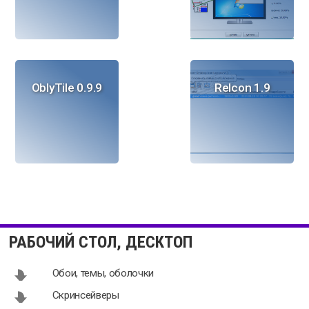
OblyTile 0.9.9
ReIcon 1.9
Anti Boss
Desktop
Desktop
Restore 1.7.1
РАБОЧИЙ СТОЛ, ДЕСКТОП
switcher
1.0.0.11
Обои, темы, оболочки
Скринсейверы