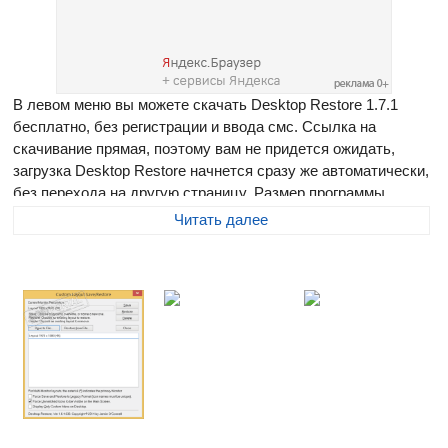
В левом меню вы можете скачать Desktop Restore 1.7.1
бесплатно, без регистрации и ввода смс. Ссылка на
скачивание прямая, поэтому вам не придется ожидать,
загрузка Desktop Restore начнется сразу же автоматически,
без перехода на другую страницу. Размер программы
составляет 597.66 Мб
Читать далее
Desktop Restore
- небольшое приложение для сохранения
расположения иконок, папок и программ на рабочем столе
Windows. Утилита отлично интегрируется в оболочку
управления рабочим столом, откуда и осуществляется
управление инструментом.
Утилита пригодится, если по каким-либо причинам иконки
на рабочем столе меняют свое местоположение. Это
бывает при изменении разрешения экрана или вследствие