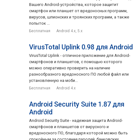
приложения по предоставленным им правам доступа,
Вашего Android-устройства, которое защитит
позволяя Вам самому контролировать их воздействие на
смартфон или планшет от вредоносных программ,
вирусов, шпионских и троянских программ, а также
систему.
попыток ...
Бесплатная
Android 4.x, 5.x
В целом, если Вы ищите простой, но надежный антивирус
LINE Antivirus
для своего Android-устройства, то
может быть
VirusTotal Uplink 0.98 для Android
рекомендовано как одно из лучших приложений для этих
целей, обеспечивая максимально возможную защиту
VirusTotal Uplink - отличное приложение для Android-
смартфона или планшета без специфических настроек и
смартфонов и планшетов, с помощью которого
знаний.
можно оперативно проверить на наличие
разнообразного вредоносного ПО любой файл или
установленную на моби...
Бесплатная
Android 4.x
Android Security Suite 1.87 для
Android
Android Security Suite - надежная защита Android-
смартфонов и планшетов от вирусного и
вредоносного ПО, благодаря которой можно быть
спокойным за состояние паролей, банковских