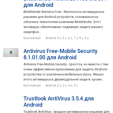
для Android
LINE Antivirus
Основной интерфейс
разделен на 3 раздела:
Bitdefender Antivirus Free - бесплатное антивирусное
Real-time Monitoring (мониторинг в режиме реального
решение для Android-устройств, основанное на
времени), Start Scan (сканирование устройства) и Privacy
облачных технологиях компании Bitdefender. Этот
Advisor (советник безопасности). Понятно, что режим Real-
антивирус обеспечивает надежную защиту вашего
time Monitoring помогает защитить Вас при обычном
смартфон...
серфинге в интернете, установке программ, подключении
Бесплатная
Android 4.x, 5.x, 6.x, 7.x, 8.x, 9.x
служб и т.д., реагируя на вредоносное воздействие еще до
его попадания на смартфон или планшет.
Antivirus Free-Mobile Security
8.1.01.00 для Android
Относительно сканирования, то тут присутствуют быстрый
Antivirus Free-Mobile Security - простое, но вместе с тем
режим Quick Mode и полный Full Mode. Вообще, пожалуй,
очень эффективное приложение для защиты Android-
LINE Antivirus
первое, что стоит сделать после установки
,
устройства от различных мобильных угроз. Фишка
так это как раз полное глубокое сканирование, которое
этого антивируса в двухмодульной защите: кроме ...
выявит вирусы в системе. Кроме того, рекомендуется с
Бесплатная
Android 2.x, 3.x, 4.x, 5.x
определенной периодичностью сканировать девайс на
случай, если какой-то вредонос все же смог проникнуть к
Trustlook AntiVirus 3.5.4 для
Вам.
Android
Советник безопасности Privacy Advisor распределяет
Trustlook AntiVirus - мощное антивирусное решение для