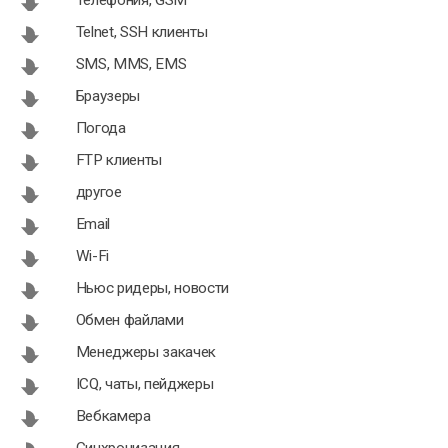
Телефония, GSM
Telnet, SSH клиенты
SMS, MMS, EMS
Dr. Safety
Panda Mobile
Браузеры
2.1.1371 для
Security 3.2.5
Погода
Android
для Android
FTP клиенты
другое
Email
Wi-Fi
Ньюс ридеры, новости
Обмен файлами
Менеджеры закачек
ICQ, чаты, пейджеры
Вебкамера