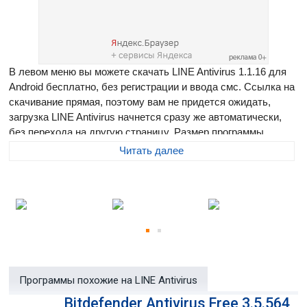
В левом меню вы можете скачать LINE Antivirus 1.1.16 для
Android бесплатно, без регистрации и ввода смс. Ссылка на
скачивание прямая, поэтому вам не придется ожидать,
загрузка LINE Antivirus начнется сразу же автоматически,
без перехода на другую страницу. Размер программы
составляет 6.84 Мб
Читать далее
LINE Antivirus
- полностью бесплатное и простое в
управлении антивирусное решение для мобильных
устройств на базе ОС Android. Особенностью этого
приложения является его легковесность, не отягощенный
интерфейс и наличие только самых необходимых для
работы опций, что в итоге сказывается на умеренном
потреблении ресурсов устройства, при этом
Программы похожие на LINE Antivirus
обеспечивается надежная защита от нежелательного и
вирусного ПО.
Bitdefender Antivirus Free 3.5.564