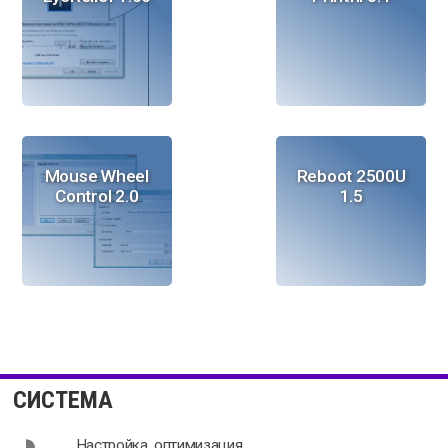
Mouse Wheel
Reboot 2500U
Control 2.0
1.5
UltraMon
Zentimo
3.4.1
xStorage
СИСТЕМА
Manager 2.1.5
Настройка, оптимизация