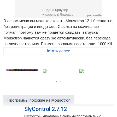
В левом меню вы можете скачать Mousotron 12.1 бесплатно,
без регистрации и ввода смс. Ссылка на скачивание
прямая, поэтому вам не придется ожидать, загрузка
Mousotron начнется сразу же автоматически, без перехода
на другую страницу. Размер программы составляет 1000 Кб
Читать далее
Mousotron Pro
- с помощью этой программки можно
определить расстояние, которое пробежала ваша мышка.
Можно посмотреть количество кликов и дабл-кликов,
сделанных ею, а также сколько раз нажимались клавиши
клавиатуры.
Программы похожие на Mousotron
SlyControl 2.7.12
SlyControl - Управление любыми программами с