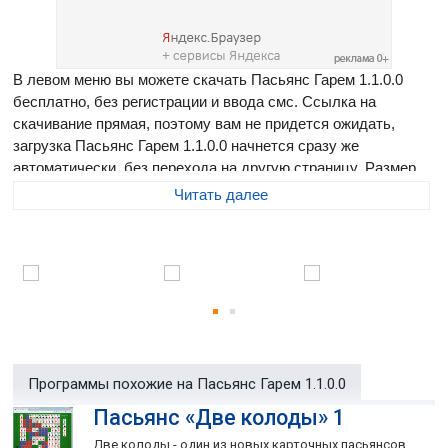
В левом меню вы можете скачать Пасьянс Гарем 1.1.0.0
бесплатно, без регистрации и ввода смс. Ссылка на
скачивание прямая, поэтому вам не придется ожидать,
загрузка Пасьянс Гарем 1.1.0.0 начнется сразу же
автоматически, без перехода на другую страницу. Размер
программы составляет 5.86 Мб
Читать далее
Пасьянс Гарем
- карточный пасьянс для интересного и
нескучного времяпровождения за компьютером. При
раздаче используется колода, из которой вынимают
Королей - они не участвуют в пасьянсе. Карты
раскладываются рубашкой вниз по четыре в ряд, и сборка
начинается с Тузов, которые сразу же располагаются в
верхнем базовом ряду. На Тузы независимо от мастей
Программы похожие на Пасьянс Гарем 1.1.0.0
последовательно кладут карты Семёрки, Восьмёрки и так
далее, до Дам, которые заключают кучку. Карта берётся
Пасьянс «Две колоды» 1
обязательно из того же вертикального ряда, что и Туз,
Две колоды - один из новых карточных пасьянсов.