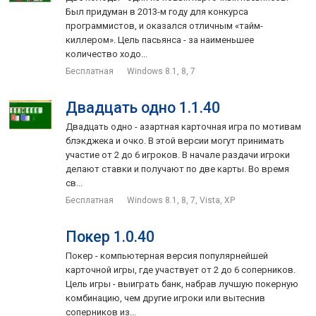
независимо от ее места расположения в ряду. Сняв все
Был придуман в 2013-м году для конкурса
подходящие карты, колоду снова собирают, начиная с
программистов, и оказался отличным «тайм-
первого вертикального ряда и не нарушая порядка карт. Так
киллером». Цель пасьянса - за наименьшее
раскладывают три раза. Пасьянс сошёлся, если каждую
количество ходо...
последовательность карт завершает Дама, то есть гарем
Бесплатная
Windows 8.1, 8, 7
собран.
Двадцать одно 1.1.40
Двадцать одно - азартная карточная игра по мотивам
блэкджека и очко. В этой версии могут принимать
участие от 2 до 6 игроков. В начале раздачи игроки
делают ставки и получают по две карты. Во время
св...
Бесплатная
Windows 8.1, 8, 7, Vista, XP
Покер 1.0.40
Покер - компьютерная версия популярнейшей
карточной игры, где участвует от 2 до 6 соперников.
Цель игры - выиграть банк, набрав лучшую покерную
комбинацию, чем другие игроки или вытеснив
соперников из...