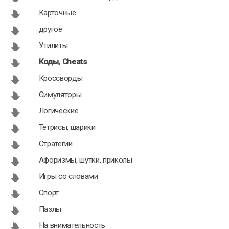
CheMax Rus
Cheats XXI 4.5
Карточные
21.2
другое
Утилиты
Коды, Cheats
Кроссворды
Симуляторы
Логические
Тетрисы, шарики
Стратегии
Афоризмы, шутки, приколы
Игры со словами
Спорт
Пазлы
На внимательность