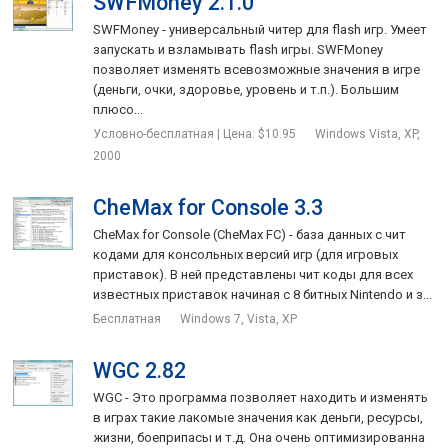
SWFMoney 2.1.0
SWFMoney - универсальный читер для flash игр. Умеет
запускать и взламывать flash игры. SWFMoney
позволяет изменять всевозможные значения в игре
(деньги, очки, здоровье, уровень и т.п.). Большим
плюсо...
Условно-бесплатная | Цена: $10.95
Windows Vista, XP,
2000
CheMax for Console 3.3
CheMax for Console (CheMax FC) - база данных с чит
кодами для консольных версий игр (для игровых
приставок). В ней представлены чит коды для всех
известных приставок начиная с 8 битных Nintendo и з...
Бесплатная
Windows 7, Vista, XP
WGC 2.82
WGC - Это программа позволяет находить и изменять
в играх такие лакомые значения как деньги, ресурсы,
жизни, боеприпасы и т.д. Она очень оптимизированна