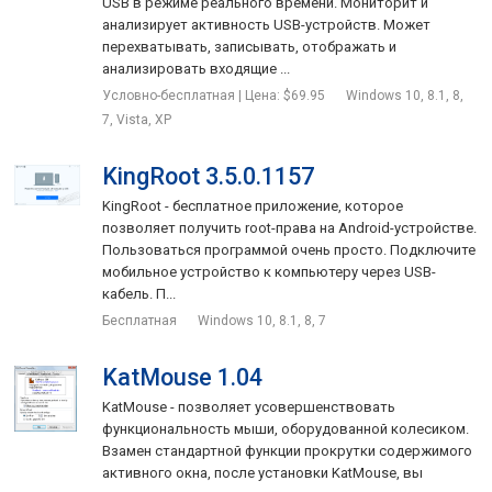
USB в режиме реального времени. Мониторит и
анализирует активность USB-устройств. Может
и другую информацию.
перехватывать, записывать, отображать и
анализировать входящие ...
Функции безопасного отключения, перезапуска
Условно-бесплатная | Цена: $69.95
Windows 10, 8.1, 8,
устройства и порта.
7, Vista, XP
Сохранение позиции окна.
KingRoot 3.5.0.1157
Возможность менять цвет фона и текста.
KingRoot - бесплатное приложение, которое
Настраиваемые функции поиска: по ID устройства, букве
позволяет получить root-права на Android-устройстве.
диска, имени тома и т.п.
Пользоваться программой очень просто. Подключите
Панель инструментов и списки переходов для легкого
мобильное устройство к компьютеру через USB-
поиска устройства в сложных деревьях.
кабель. П...
Бесплатная
Windows 10, 8.1, 8, 7
KatMouse 1.04
KatMouse - позволяет усовершенствовать
функциональность мыши, оборудованной колесиком.
Взамен стандартной функции прокрутки содержимого
активного окна, после установки KatMouse, вы