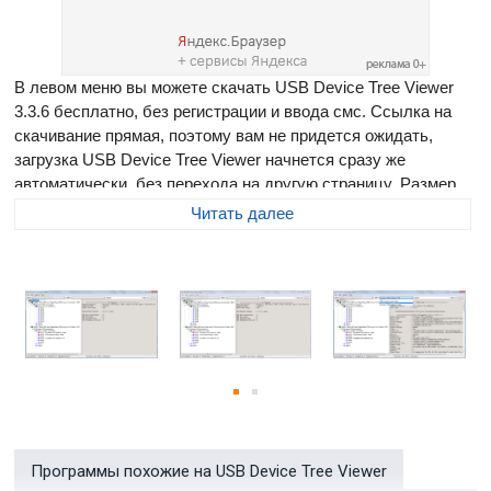
В левом меню вы можете скачать USB Device Tree Viewer
3.3.6 бесплатно, без регистрации и ввода смс. Ссылка на
скачивание прямая, поэтому вам не придется ожидать,
загрузка USB Device Tree Viewer начнется сразу же
автоматически, без перехода на другую страницу. Размер
программы составляет 413.09 Мб
Читать далее
USB Device Tree Viewer
- небольшое бесплатное
приложение для получения подробной информации о
подключенных через USB порты устройствах. Все
существующие USB хосты отображаются в виде
древовидного списка, что делает максимально удобным
анализ данных всех контролеров USB. Позволяет
производить основные действия управления над
подключенными устройствами. Имеет минимум настроек и
не требует установки.
Программы похожие на USB Device Tree Viewer