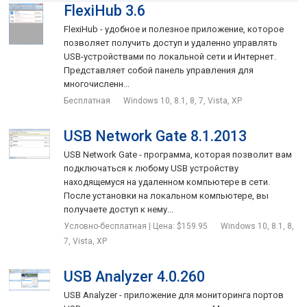
FlexiHub 3.6
Очень полезная программа для получения расширенных
данных о подключенных по USB устройствах. Позволяет
FlexiHub - удобное и полезное приложение, которое
безопасно и корректно отключить устройство или
позволяет получить доступ и удаленно управлять
произвести перезагрузку соединения.
USB-устройствами по локальной сети и Интернет.
Представляет собой панель управления для
многочисленн...
Особенности приложения:
Бесплатная
Windows 10, 8.1, 8, 7, Vista, XP
Удобное получение информации. Позволяет узнать:
кто производитель хост-контроллера;
USB Network Gate 8.1.2013
пропускную способность;
USB Network Gate - программа, которая позволит вам
подключаться к любому USB устройству
какие COM порты использованы;
находящемуся на удаленном компьютере в сети.
После установки на локальном компьютере, вы
тип шины;
получаете доступ к нему...
дочерние устройства;
Условно-бесплатная | Цена: $159.95
Windows 10, 8.1, 8,
7, Vista, XP
местоположение;
буквы дисков;
USB Analyzer 4.0.260
конфигурацию каждого подключенного USB
USB Analyzer - приложение для мониторинга портов
устройства