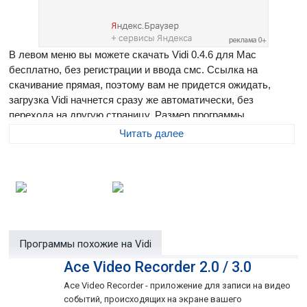
В левом меню вы можете скачать Vidi 0.4.6 для Mac
бесплатно, без регистрации и ввода смс. Ссылка на
скачивание прямая, поэтому вам не придется ожидать,
загрузка Vidi начнется сразу же автоматически, без
перехода на другую страницу. Размер программы
составляет 1000 Кб
Читать далее
Vidi
– программа для Mac OS предназначенная для захвата
видео сигнала с устройств Formac Studio DV/TV/TVR.
Программа задумана как альтернатива родной утилите,
которая поставляется вместе с тюнером.
Программы похожие на Vidi
Vidi
Возможности приложения
Ace Video Recorder 2.0 / 3.0
:
точная синхронизация видео со звуком;
Ace Video Recorder - приложение для записи на видео
событий, происходящих на экране вашего
высокое качество аудио-дорожки;