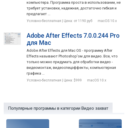
компьютера. Программа проста в использовании, не
поддержка FM-тюнера (с моделями, имеющими такую
требует установки, надежная, достаточно гибкая и
предлагает ...
возможность);
Условно-бесплатная | Цена: от 1190 руб
macOS 10.x
регулирование общего звука или каждого канала в
отдельности;
Adobe After Effects 7.0.0.244 Pro
запись напрямую в DV файлы, которые можно сразу
для Mac
открывать в QuickTime или iMovie;
Adobe After Effects для Mac OS - программу After
Effects называют Photoshop'ом для видео. Все, что
запись может автоматически делиться на файлы размером
только можно придумать для обработки видео -
до 2Гб;
видеомонтаж, видеоспецэффекты, компьютерная
запись по графику, в фоновом режиме;
графика ...
Условно-бесплатная | Цена: $999
macOS 10.x
удобное переключение каналов с клавиатуры;
улучшенный полноэкранный режим с выпадающими
элементами управления;
импорт каналов из родного приложения Formac StudioTVR.
Популярные программы в категории Видео захват
Vidi
Требования
: Mac OS X 10.2.8 или выше.