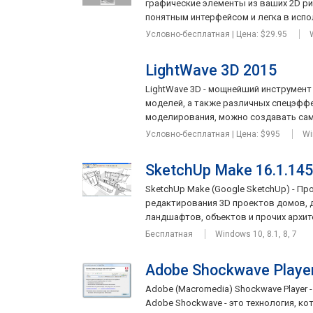
графические элементы из ваших 2D р
понятным интерфейсом и легка в исполь
Условно-бесплатная | Цена: $29.95
LightWave 3D 2015
LightWave 3D - мощнейший инструмен
моделей, а также различных спецэфф
моделирования, можно создавать сам
Условно-бесплатная | Цена: $995
Wi
SketchUp Make 16.1.1450
SketchUp Make (Google SketchUp) - Пр
редактирования 3D проектов домов, 
ландшафтов, объектов и прочих архите
Бесплатная
Windows 10, 8.1, 8, 7
Adobe Shockwave Player
Adobe (Macromedia) Shockwave Player 
Adobe Shockwave - это технология, к