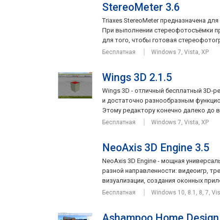
StereoMeter 3.6
Triaxes StereoMeter предназначена дл
При выполнении стереофотосъёмки п
для того, чтобы готовая стереофотогр
Бесплатная
Windows 7, Vista, XP
Wings 3D 2.1.5
Wings 3D - отличный бесплатный 3D-р
и достаточно разнообразным функцио
Этому редактору конечно далеко до в
Бесплатная
Windows 7, Vista, XP
NeoAxis 3D Engine 3.5
NeoAxis 3D Engine - мощная универса
разной направленности: видеоигр, тр
визуализации, создания оконных прилож
Бесплатная
Windows 10, 8.1, 8, 7, Vi
Ashampoo Home Design 