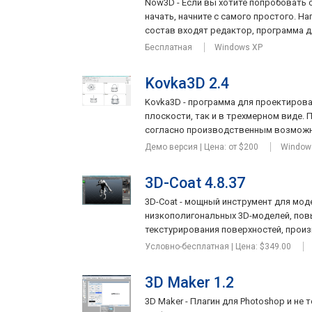
Now3D - Если вы хотите попробовать св
начать, начните с самого простого. Н
состав входят редактор, программа дл
Бесплатная
Windows XP
Kovka3D 2.4
Kovka3D - программа для проектиров
плоскости, так и в трехмерном виде.
согласно производственным возможно
Демо версия | Цена: от $200
Windows 
3D-Coat 4.8.37
3D-Coat - мощный инструмент для мо
низкополигональных 3D-моделей, повы
текстурирования поверхностей, произв
Условно-бесплатная | Цена: $349.00
3D Maker 1.2
3D Maker - Плагин для Photoshop и не