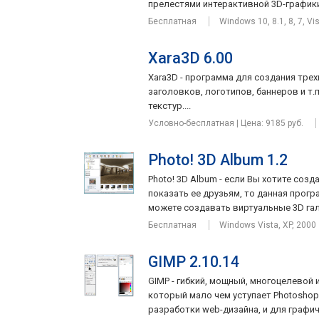
прелестями интерактивной 3D-графики 
Бесплатная
Windows 10, 8.1, 8, 7, Vi
Xara3D 6.00
Xara3D - программа для создания тре
заголовков, логотипов, баннеров и т
текстур....
Условно-бесплатная | Цена: 9185 руб.
Photo! 3D Album 1.2
Photo! 3D Album - если Вы хотите соз
показать ее друзьям, то данная програ
можете создавать виртуальные 3D гале
Бесплатная
Windows Vista, XP, 2000
GIMP 2.10.14
GIMP - гибкий, мощный, многоцелевой 
который мало чем уступает Photoshop.
разработки web-дизайна, и для графич