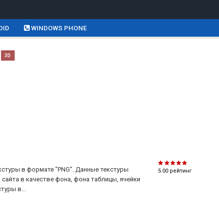
OID
WINDOWS PHONE
3D
текстуры в формате "PNG". Данные текстуры
5.00
рейтинг
айта в качестве фона, фона таблицы, ячейки
туры в...