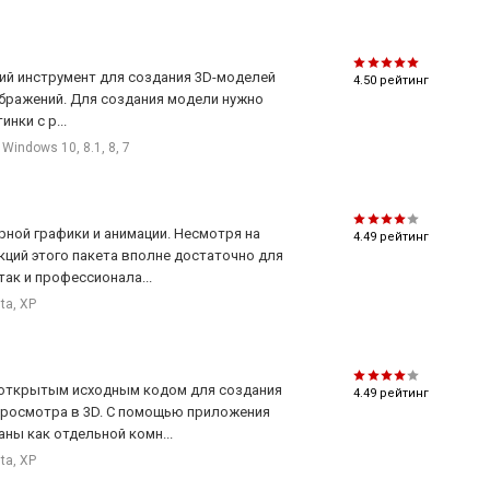
кий инструмент для создания 3D-моделей
4.50
рейтинг
ображений. Для создания модели нужно
нки с р...
Windows 10, 8.1, 8, 7
рной графики и анимации. Несмотря на
4.49
рейтинг
ций этого пакета вполне достаточно для
ак и профессионала...
sta, XP
с открытым исходным кодом для создания
4.49
рейтинг
просмотра в 3D. С помощью приложения
ны как отдельной комн...
sta, XP