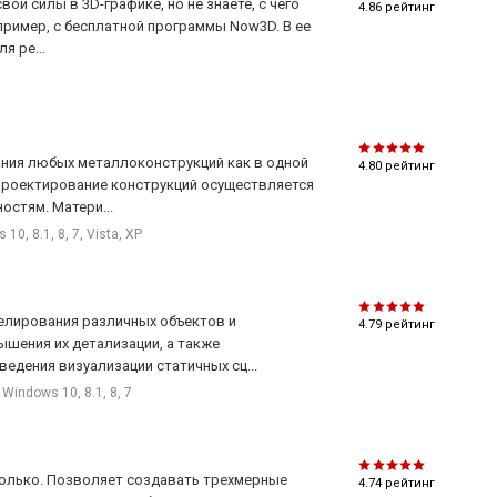
ои силы в 3D-графике, но не знаете, с чего
4.86
рейтинг
апример, с бесплатной программы Now3D. В ее
я ре...
ания любых металлоконструкций как в одной
4.80
рейтинг
 Проектирование конструкций осуществляется
стям. Матери...
10, 8.1, 8, 7, Vista, XP
делирования различных объектов и
4.79
рейтинг
шения их детализации, а также
едения визуализации статичных сц...
Windows 10, 8.1, 8, 7
 только. Позволяет создавать трехмерные
4.74
рейтинг