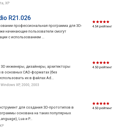
sta, XP
io R21.026
зовании профессиональная программа для 3D-
4.54
рейтинг
аже начинающие пользователи смогут
ии с использованием ...
t 3D инженеры, дизайнеры, архитекторы
4.50
рейтинг
ы в основных CAD-форматах (без
спользовать их в файлах Ad...
Windows XP, 2000, 2003
нструмент для создания 3D-прототипов в
4.50
рейтинг
рограммы основана на таких популярных
nguage), Lua и P...
 XP