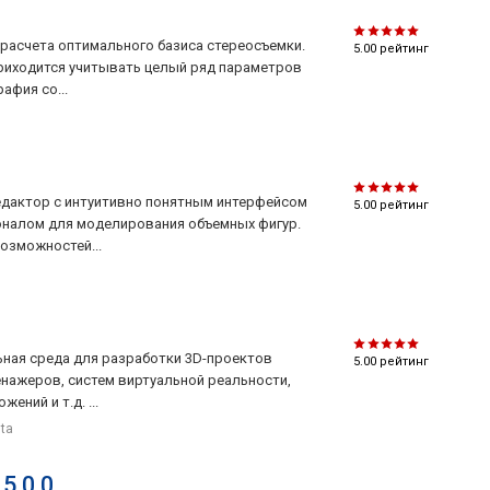
я расчета оптимального базиса стереосъемки.
5.00
рейтинг
риходится учитывать целый ряд параметров
афия со...
едактор с интуитивно понятным интерфейсом
5.00
рейтинг
налом для моделирования объемных фигур.
озможностей...
льная среда для разработки 3D-проектов
5.00
рейтинг
енажеров, систем виртуальной реальности,
ений и т.д. ...
sta
5.0.0