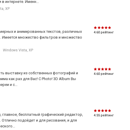
в интернете. Именн...
sta, XP
хмерных и анимированных текстов, различных
4.60
рейтинг
.п. Имеется множество фильтров и множество
Windows Vista, XP
дать выставку из собственных фотографий и
4.60
рейтинг
мма как раз для Вас! С Photo! 3D Album Вы
реи и с...
и, главное, бесплатный графический редактор,
4.55
рейтинг
 Отлично подойдет и для рисования, и для
еского...