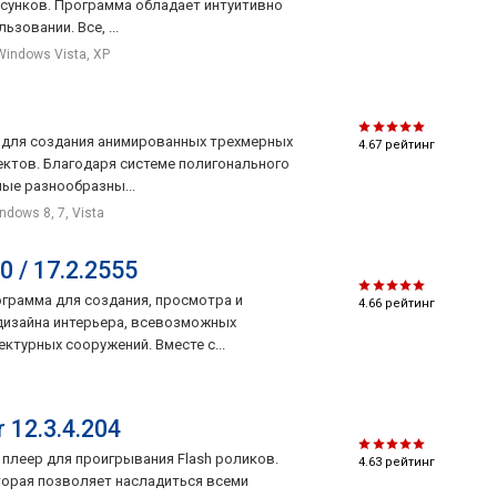
исунков. Программа обладает интуитивно
зовании. Все, ...
Windows Vista, XP
т для создания анимированных трехмерных
4.67
рейтинг
ектов. Благодаря системе полигонального
ые разнообразны...
ndows 8, 7, Vista
 / 17.2.2555
ограмма для создания, просмотра и
4.66
рейтинг
дизайна интерьера, всевозможных
ктурных сооружений. Вместе с...
 12.3.4.204
- плеер для проигрывания Flash роликов.
4.63
рейтинг
оторая позволяет насладиться всеми