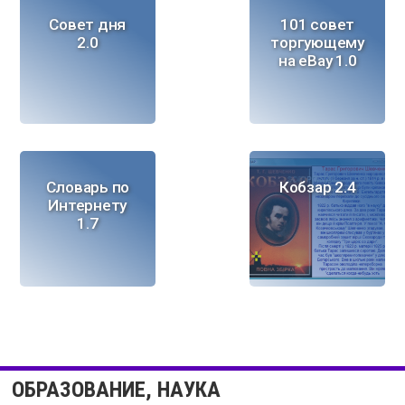
Совет дня
101 совет
2.0
торгующему
на eBay 1.0
Словарь по
Кобзар 2.4
Интернету
1.7
Converber
Builder 1.1
2.3.0
ОБРАЗОВАНИЕ, НАУКА