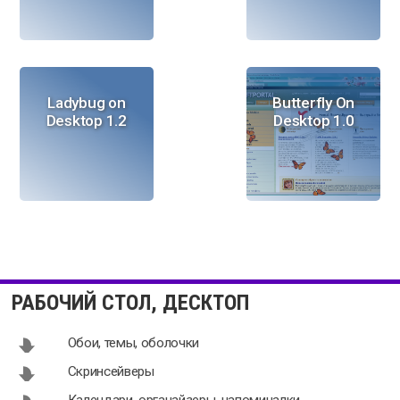
Ladybug on
Butterfly On
Desktop 1.2
Desktop 1.0
Logon Screen
FREE
1.0
Christmas
РАБОЧИЙ СТОЛ, ДЕСКТОП
Tree 1.8
Обои, темы, оболочки
Скринсейверы
Календари, органайзеры, напоминалки