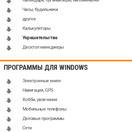
Animated
Snow
Часы, будильники
Christmas
Christmas
другое
Tree for
Tree 1.7
Desktop 2019
Калькуляторы
Украшательства
Десктоп менеджеры
ПРОГРАММЫ ДЛЯ WINDOWS
Электронные книги
Навигация, GPS
Хобби, увлечения
Мобильные телефоны
Деловые программы
Сети