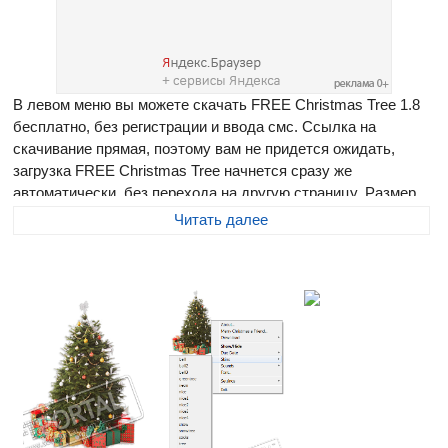
В левом меню вы можете скачать FREE Christmas Tree 1.8
бесплатно, без регистрации и ввода смс. Ссылка на
скачивание прямая, поэтому вам не придется ожидать,
загрузка FREE Christmas Tree начнется сразу же
автоматически, без перехода на другую страницу. Размер
программы составляет 1000 Кб
Читать далее
FREE Christmas Tree
- рождественская елочка на Вашем
рабочем столе! Пушистая, нарядная, сверкающая
разноцветными огоньками, да еще и отсчитывающая время
до Нового года и Рождества! Каждый час программа будет
проигрывать вам рождественскую мелодию.
Новогодняя елочка может менять свой вид посредством
"скинов". В настройках программы можно выбрать один из
десяти вариантов. Кроме того, можно выбрать обратный