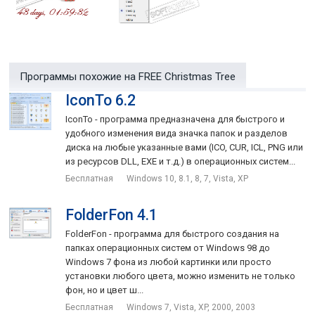
отсчет времени до Нового Года, католического или
христианского Рождества.
Это замечательная программа, которая добавит
рождественского настроения вам и вашим близким.
Программы похожие на FREE Christmas Tree
IconTo 6.2
IconTo - программа предназначена для быстрого и
удобного изменения вида значка папок и разделов
диска на любые указанные вами (ICO, CUR, ICL, PNG или
из ресурсов DLL, EXE и т.д.) в операционных систем...
Бесплатная
Windows 10, 8.1, 8, 7, Vista, XP
FolderFon 4.1
FolderFon - программа для быстрого создания на
папках операционных систем от Windows 98 до
Windows 7 фона из любой картинки или просто
установки любого цвета, можно изменить не только
фон, но и цвет ш...
Бесплатная
Windows 7, Vista, XP, 2000, 2003