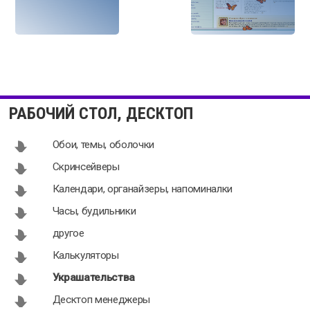
Logon Screen
FREE
1.0
Christmas
РАБОЧИЙ СТОЛ, ДЕСКТОП
Tree 1.8
Обои, темы, оболочки
Скринсейверы
Календари, органайзеры, напоминалки
Animated
Snow
Часы, будильники
Christmas
Christmas
другое
Tree for
Tree 1.7
Desktop 2019
Калькуляторы
Украшательства
Десктоп менеджеры