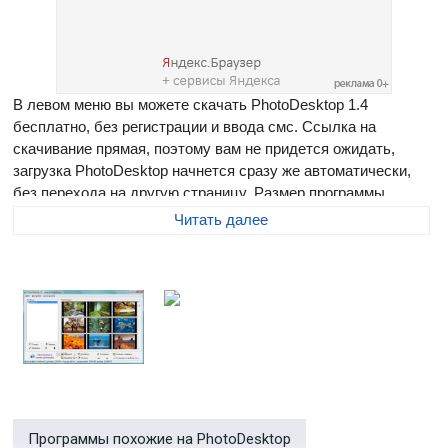
В левом меню вы можете скачать PhotoDesktop 1.4
бесплатно, без регистрации и ввода смс. Ссылка на
скачивание прямая, поэтому вам не придется ожидать,
загрузка PhotoDesktop начнется сразу же автоматически,
без перехода на другую страницу. Размер программы
составляет 541.02 Мб
Читать далее
PhotoDesktop
- программа предназначена для
автоматической смены обоев на рабочем столе Windows. С
помощью PhotoDesktop можно легко управлять установкой и
сменой обоев. В программе имеется возможность вывода
календаря на рабочий стол, изменение размера
фотографий, а также возможен показ слайд-шоу из
фотографий, загруженных в ее базу.
Программы похожие на PhotoDesktop
Добавлять фотографии можно самостоятельно, либо