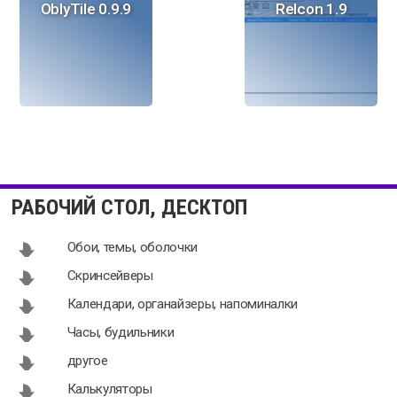
OblyTile 0.9.9
ReIcon 1.9
Anti Boss
Desktop
Desktop
Restore 1.7.1
РАБОЧИЙ СТОЛ, ДЕСКТОП
switcher
1.0.0.11
Обои, темы, оболочки
Скринсейверы
Календари, органайзеры, напоминалки
ObjectDock
Actual
Часы, будильники
2.1.0.0
Window
другое
Manager
8.14.2
Калькуляторы