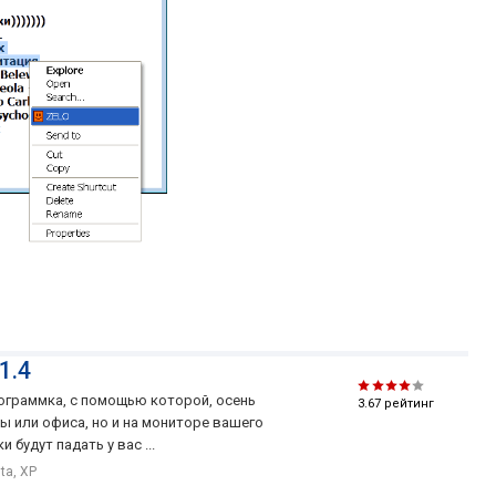
база самых разнообразных иконок, однако при
необходимости можно добавлять свои и
редактировать существующие (папка icons).
Приложение отлично интегрируется в контекстное
меню проводника Windows, что значительно
упрощает и ускоряет применение программы.
Основные возможности ZELO:
Гибкое назначение значков иконок для фалов и
дисков (изменения вносятся в реестр), а также
папок.
Интеграция в контекстное меню проводника.
Простое и удобное пополнение и редактирование
1.4
коллекции значков.
рограммка, с помощью которой, осень
3.67
рейтинг
Приятный и понятный интерфейс, а также
ы или офиса, но и на мониторе вашего
портативный принцип запуска.
будут падать у вас ...
sta, XP