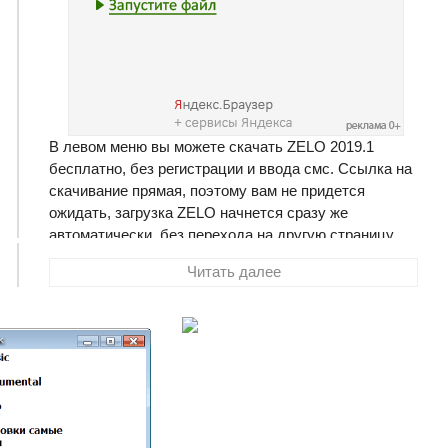
В левом меню вы можете скачать ZELO 2019.1
бесплатно, без регистрации и ввода смс. Ссылка на
скачивание прямая, поэтому вам не придется
ожидать, загрузка ZELO начнется сразу же
автоматически, без перехода на другую страницу.
Размер программы составляет 9.77 Мб
Читать далее
ZELO
- интересная программа для изменения значков
у папок, файлов или дисков. Теперь можно быстро,
наглядно и эффективно присвоить практически
любое обозначение выбранному типу элемента на
свой вкус и желание.
В программе содержится довольно-таки большая