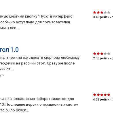
имую многими кнопку "Пуск" в интерфейс
3.40
рейтинг
особенно актуально для пользователей
мы в лев...
ол 1.0
инальнее или же сделать сюрприз любимому
2.50
рейтинг
ердечки на рабочий стол. Сразу же после
й ст...
 XP
вки и использования набора гаджетов для
4.62
рейтинг
 10. Последние версии операционных систем
о было обусл...