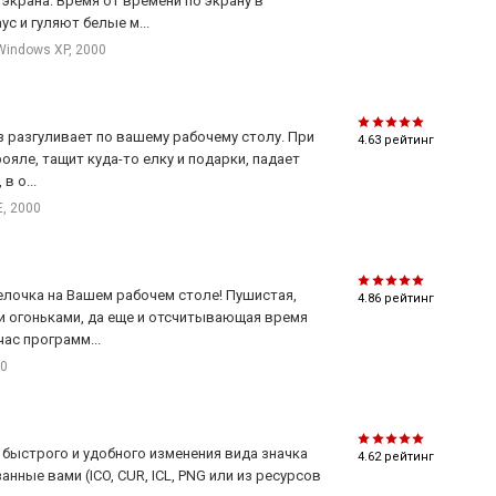
экрана. Время от времени по экрану в
с и гуляют белые м...
Windows XP, 2000
 разгуливает по вашему рабочему столу. При
4.63
рейтинг
рояле, тащит куда-то елку и подарки, падает
в о...
E, 2000
 елочка на Вашем рабочем столе! Пушистая,
4.86
рейтинг
 огоньками, да еще и отсчитывающая время
ас программ...
00
 быстрого и удобного изменения вида значка
4.62
рейтинг
нные вами (ICO, CUR, ICL, PNG или из ресурсов