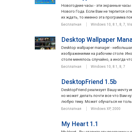
Новогодние часы - эти экранные часы
Нового Года. Если Вам не терпится от
их ждать, то именно эта программа по
Бесплатная
Windows 10, 8.1, 8, 7, Vi
Desktop Wallpaper Mana
Desktop wallpaper manager - небольш
изображениями на рабочем столе. Ино
столе менялось случайно, а иногда чт
Бесплатная
Windows 10, 8.1, 8, 7
DesktopFriend 1.5b
DesktopFriend реализует Вашу мечту и
но может делать почти все что Вам н
любую тему. Может обучаться не тольк
Бесплатная
Windows XP, 2000
My Heart 1.1
My Heart - Вы ставите эту програмку у