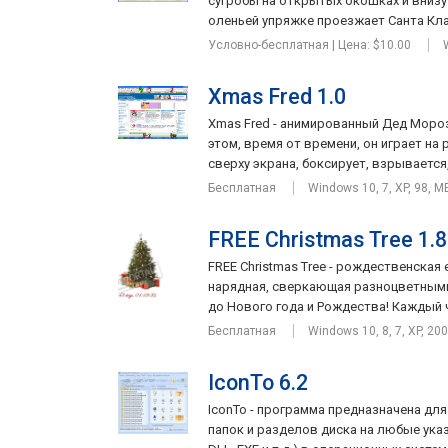
сугробы на открытых окошках и внизу 
оленьей упряжке проезжает Санта Клау
Условно-бесплатная | Цена: $10.00
Xmas Fred 1.0
Xmas Fred - анимированный Дед Мороз
этом, время от времени, он играет на 
сверху экрана, боксирует, взрывается, 
Бесплатная
Windows 10, 7, XP, 98, M
FREE Christmas Tree 1.8
FREE Christmas Tree - рождественская
нарядная, сверкающая разноцветными
до Нового года и Рождества! Каждый ч
Бесплатная
Windows 10, 8, 7, XP, 20
IconTo 6.2
IconTo - программа предназначена для
папок и разделов диска на любые указа