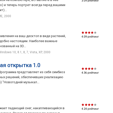
3.09
рейтинг
 и теперь портрет всегда перед вашими
т)...
ME, 2000
живления на ваш десктоп в виде растений,
4.09
рейтинг
одобно настоящим. Наиболее важные
ованный на 3D...
Windows 10, 8.1, 8, 7, Vista, XP, 2000
я открытка 1.0
Программа представляет из себя симбиоз
4.36
рейтинг
ных решений, обеспечивших реализацию
) "Новогодней музыкал...
ажает падающий снег, накапливающийся в
4.24
рейтинг