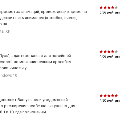
я просмотра анимаций, происходящие прямо на
3.56
рейтинг
держит пять анимашек (колобок, пчелы,
на ...
sta, XP
"Пуск", адаптированная для новейшей
4.06
рейтинг
crosoft по многочисленным просьбам
ривычное и у...
indows 10
 дополнит Вашу панель уведомлений
4.50
рейтинг
то расширение особенно актуально для
1 и 10, где полноценны...