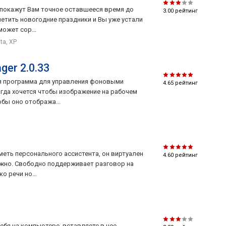
 покажут Вам точное оставшееся время до
3.00
рейтинг
метить новогодние праздники и Вы уже устали
может сор...
sta, XP
ger 2.0.33
ая программа для управления фоновыми
4.65
рейтинг
гда хочется чтобы изображение на рабочем
обы оно отобража...
меть персонального ассистента, он виртуален
4.60
рейтинг
ужно. Свободно поддерживает разговор на
о речи но...
 себя на компьютере, вставляете в нее