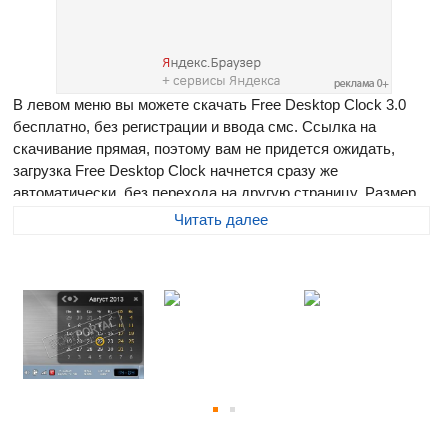
В левом меню вы можете скачать Free Desktop Clock 3.0
бесплатно, без регистрации и ввода смс. Ссылка на
скачивание прямая, поэтому вам не придется ожидать,
загрузка Free Desktop Clock начнется сразу же
автоматически, без перехода на другую страницу. Размер
программы составляет 1.95 Мб
Читать далее
Free Desktop Clock
- бесплатные часы на рабочий стол,
которые смогут разнообразить стандартный вид часов в
панели задач Windows, заменив их на один предложенных
вариантов. Показывает время, день, процент используемой
памяти и время безотказной работы системы. Содержит
более 70 различных уникальных скинов. Подстраивает
через Интернет системное время компьютера.