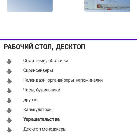
Logon Screen
FREE
1.0
Christmas
РАБОЧИЙ СТОЛ, ДЕСКТОП
Tree 1.8
Обои, темы, оболочки
Скринсейверы
Календари, органайзеры, напоминалки
Animated
Snow
Часы, будильники
Christmas
Christmas
другое
Tree for
Tree 1.7
Desktop 2019
Калькуляторы
Украшательства
Десктоп менеджеры